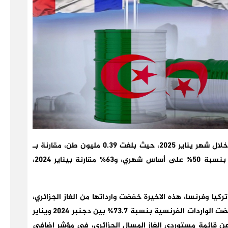
سجلت صادرات الجزائر من الغاز المسال انخفاضًا حادًا خلال شهر يناير 2025، حيث بلغت 0.39 مليون طن، مقارنة بـ
0.77 مليون طن في دجنبر 2024، ما يعكس تراجعًا بنسبة 50% على أساس شهري، و63% مقارنة بيناير 2024،
كيا وفرنسا، هذه الاخيرة خفضت وارداتها من الغاز الجزائري،
كما تراجعت الواردات التركية بنسبة 43%، بينما انخفضت الواردات الفرنسية بنسبة 73.7% بين دجنبر 2024 ويناير
لي عن قائمة مستوردي الغاز المسال الجزائري، في مؤشر إضافي