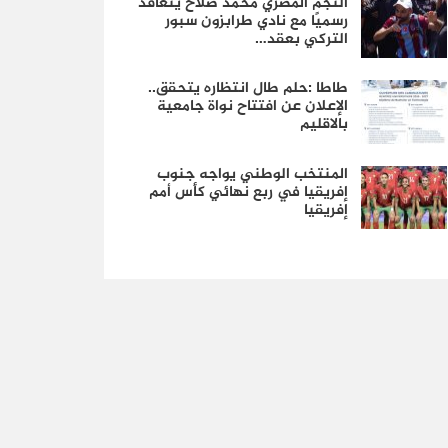
النجم المصري محمد صلاح يتعاقد
رسميًا مع نادي طرابزون سبور
التركي بعقد…
طاطا :حلم طال انتظاره يتحقق..
الإعلان عن افتتاح نواة جامعية
بالاقليم
المنتخب الوطني يواجه جنوب
إفريقيا في ربع نهائي كأس أمم
إفريقيا