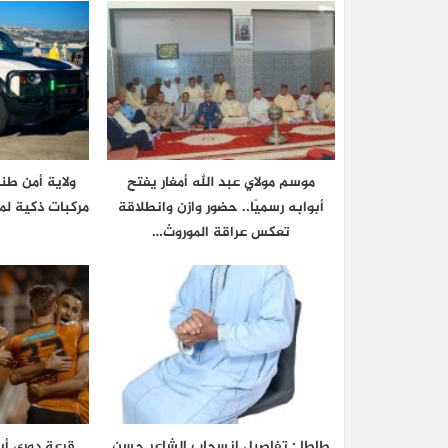
موسم مولاي عبد الله أمغار يفتح
ولاية أمن ط
أبوابه رسميًا.. حضور وازن وانطلاقة
مركبات ذكية لم
تعكس عراقة الموروث…
طاطا : تفاصيل انسحاب الشاعر حسن
قرعة دوري أب