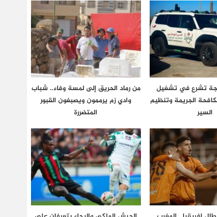
نجة تشرع في تشغيل
من رماد الحريق إلى لمسة وفاء.. شباب
كافحة الجريمة وتنظيم
وادي زم يرممون ويصبغون القبور
السير
المتضررة
طال إفريقيا.. المغرب
الجيش الملكي والرجاء يتعرفان على