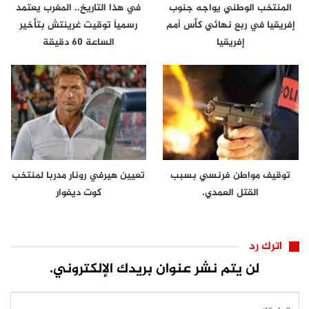
المنتخب الوطني يواجه جنوب
في هذا التاريخ.. المغرب يعتمد
إفريقيا في ربع نهائي كأس أمم
رسمياً توقيت غرينتش بتأخير
إفريقيا
الساعة 60 دقيقة
توقيف مواطن فرنسي بسبب
تعيين هيرفي رونار مدربا لمنتخب
القتل العمدي.
كوت ديفوار
اترك رد
لن يتم نشر عنوان بريدك الإلكتروني.