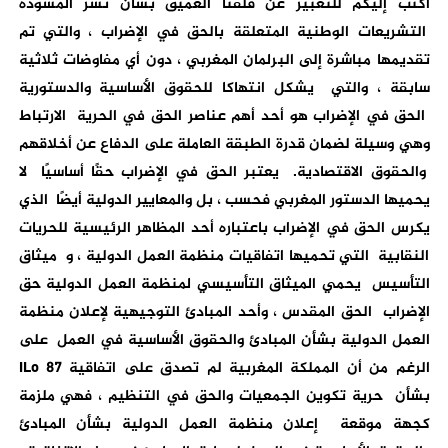
أكتب إليكم للتعبير عن قلقنا العميق بشأن نشر المسودة
التشريعات الوطنية المتعلقة بالحق في الإضراب ، والتي تم
تقديمها مباشرة إلى
البرلمان المغربي ، دون أي مفاوضات ثلاثية
سابقة ، والتي يشكل انتهاكا للحقوق الأساسية والدستورية
الحق في الإضراب هو أحد أهم عناصر الحق في الحرية الارتباط
وهي وسيلة لضمان قدرة الطبقة العاملة على الدفاع عن أخلاقهم
والحقوق الاقتصادية. يعتبر الحق في الإضراب حقًا أساسيًا لا
يحميها الدستور المغربي فحسب ، بل والمعايير الدولية أيضًا الذي
يكرس الحق في الإضراب باعتباره أحد المظاهر الرئيسية للحريات
النقابية التي تحميها اتفاقيات منظمة العمل الدولية ، و ميثاق
التأسيس يحمي الميثاق التأسيسي لمنظمة العمل الدولية حق
الإضراب الحق المقدس ، وأحد المبادئ التوجيهية لإعلان منظمة
العمل الدولية بشأن
المبادئ والحقوق الأساسية في العمل على
الرغم من أن المملكة المغربية لم تصدق على اتفاقية
ILo 87
بشأن
حرية تكوين الجمعيات والحق في التنظيم ، فهي ملزمة
كجهة موقعة إعلان منظمة العمل الدولية بشأن المبادئ