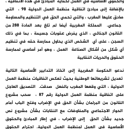
والحقوق الأساسية في العمل لحماية المبادئ في هذه الاتفاقية ،
بالإضافة إلى مبادئ اتفاقية منظمة العمل الدولية 98 ، التي
صادق عليها المغرب ، والتي تحمي الحق في التنظيم والمساومة
جماعي. المملكة المغربية أيضا لم تلغ بعد المادة 288 من
القانون الجنائي ، الذي يفرض عقوبات جسيمة ، بما في ذلك
السجن ، على أي الشخص الذي يحاول ممارسة حقه في تنظيم
أي شكل من أشكال الصناعة العمل ، وهو أمر أساسي لممارسة
الحقوق والحريات النقابية
ندعو الحكومة المغربية إلى اتخاذ التدابير الأساسية التالية
تعديل تشريعاتها الوطنية بحيث تعكس اتفاقيات منظمة العمل
الدولية ، التي وقعها المغرب بالفعل صدقت. التصديق العاجل
على اتفاقية منظمة العمل الدولية رقم 87 ، سحب مشروع
القانون من البرلمان بشأن الحق في الإضراب وفتح الباب أمام
الحوار الاجتماعي والمفاوضات مع النقابات بشأن مشروع نص
جديد بشأن الحق إلى الإضراب ، في إطار المبادئ والحقوق
الأساسية في العمل لمنظمة العمل الدولية. احترام الحقوق