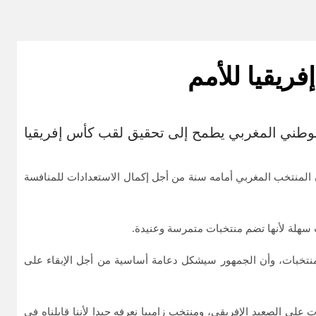
ريقيا للأمم
الوطني المغربي يطمح إلى تحقيق لقب كأس إفريقيا
رب 2025، الذي نظم بمسرح محمد الخامس بالرباط، أن المنتخب المغربي أمامه سنة من أجل إكمال الاستعدادات للمنافسة
سهلة لأنها تضم منتخبات متمرسة وعنيدة.
منتخبات، وأن الجمهور سيشكل دعامة أساسية من أجل الإبقاء على
على الصعيد الإفريقي، ومنتخب زامبيا نعرفه جيدا لأننا قابلناه في