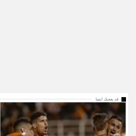
قد يعجبك ايضا