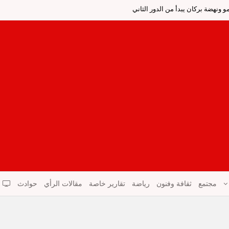
 ونهضة بركان يبدأ من الدور الثاني
مجتمع
ثقافة وفنون
رياضة
تقارير خاصة
مقالات الرأي
حوادث