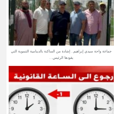
جماعة واحة سيدي إبراهيم.. إشادة من الساكنة بالدينامية التنموية التي
يقودها الرئيس…