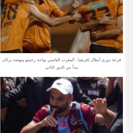
قرعة دوري أبطال إفريقيا.. المغرب الفاسي يواجه رحيمو ونهضة بركان
يبدأ من الدور الثاني