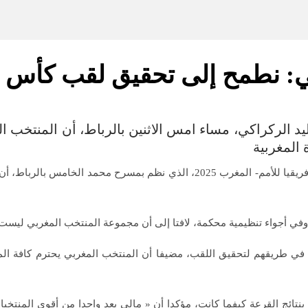
ي: نطمح إلى تحقيق لقب كأس إف
يد الركراكي، مساء امس الاثنين بالرباط، أن المنتخب 
وأوضح السيد الركراكي، في تصريح صحفي عقب إجراء قرعة كأس إفريقيا للأمم- المغ
في أجواء تنظيمية محكمة، لافتا إلى أن مجموعة المنتخب المغربي ليست 
 في طريقهم لتحقيق اللقب، مضيفا أن المنتخب المغربي يحترم كافة ال
ائج القرعة كيفما كانت، مؤكدا أن « مالي يعد واحدا من أقوى المنتخبات 