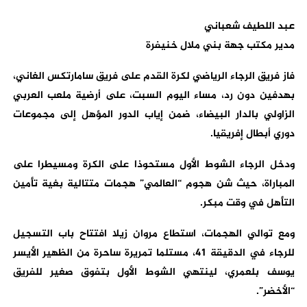
عبد اللطيف شعباني
مدير مكتب جهة بني ملال خنيفرة
فاز فريق الرجاء الرياضي لكرة القدم على فريق سامارتكس الغاني،
بهدفين دون رد، مساء اليوم السبت، على أرضية ملعب العربي
الزاولي بالدار البيضاء، ضمن إياب الدور المؤهل إلى مجموعات
دوري أبطال إفريقيا.
ودخل الرجاء الشوط الأول مستحوذا على الكرة ومسيطرا على
المباراة، حيث شن هجوم “العالمي” هجمات متتالية بغية تأمين
التأهل في وقت مبكر.
ومع توالي الهجمات، استطاع مروان زيلا افتتاح باب التسجيل
للرجاء في الدقيقة 41، مستلما تمريرة ساحرة من الظهير الأيسر
يوسف بلعمري، لينتهي الشوط الأول بتفوق صغير للفريق
“الأخضر”.