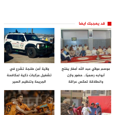
قد يعجبك ايضا
موسم مولاي عبد الله أمغار يفتح
ولاية أمن طنجة تشرع في
أبوابه رسميًا.. حضور وازن
تشغيل مركبات ذكية لمكافحة
وانطلاقة تعكس عراقة
الجريمة وتنظيم السير
الموروث…