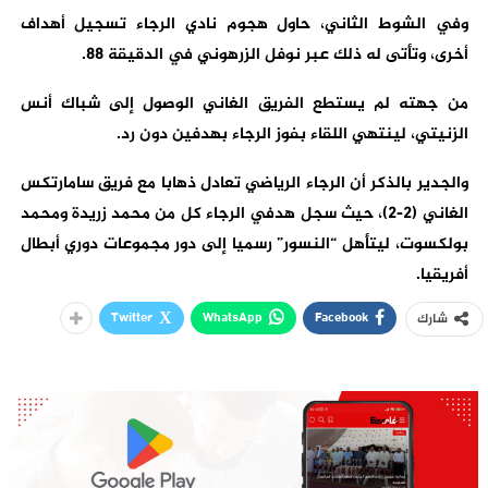
وفي الشوط الثاني، حاول هجوم نادي الرجاء تسجيل أهداف
أخرى، وتأتى له ذلك عبر نوفل الزرهوني في الدقيقة 88.
من جهته لم يستطع الفريق الغاني الوصول إلى شباك أنس
الزنيتي، لينتهي اللقاء بفوز الرجاء بهدفين دون رد.
والجدير بالذكر أن الرجاء الرياضي تعادل ذهابا مع فريق سامارتكس
الغاني (2-2)، حيث سجل هدفي الرجاء كل من محمد زريدة ومحمد
بولكسوت، ليتأهل “النسور” رسميا إلى دور مجموعات دوري أبطال
أفريقيا.
Twitter
WhatsApp
Facebook
شارك