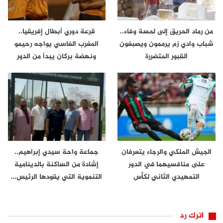
من رماد الحريق إلى لمسة وفاء..
قرعة دوري أبطال إفريقيا..
شباب وادي زم يرممون ويصبغون
المغرب الفاسي يواجه رحيمو
القبور المتضررة
ونهضة بركان يبدأ من الدور
الثاني
الجيش الملكي والرجاء يتعرفان
جماعة واحة سيدي إبراهيم..
على منافسيهما في الدور
إشادة من الساكنة بالدينامية
التمهيدي الثاني لكأس
التنموية التي يقودها الرئيس…
الكونفدرالية
اترك رد