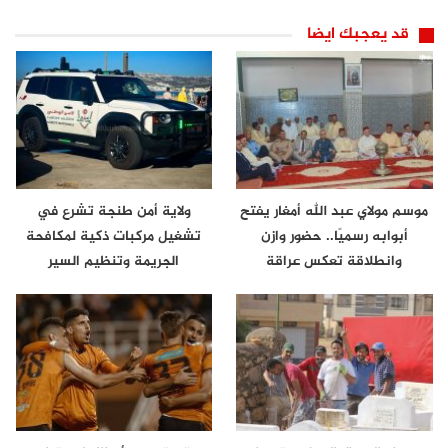
قد يعجبك ايضا
موسم مولاي عبد الله أمغار يفتح
ولاية أمن طنجة تشرع في
أبوابه رسميًا.. حضور وازن
تشغيل مركبات ذكية لمكافحة
وانطلاقة تعكس عراقة
الجريمة وتنظيم السير
الموروث…