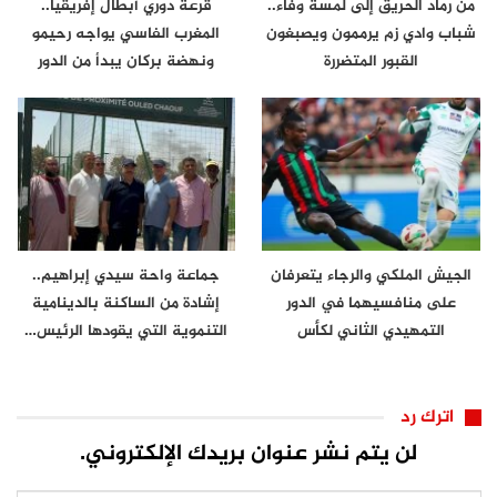
من رماد الحريق إلى لمسة وفاء..
قرعة دوري أبطال إفريقيا..
شباب وادي زم يرممون ويصبغون
المغرب الفاسي يواجه رحيمو
القبور المتضررة
ونهضة بركان يبدأ من الدور
الثاني
الجيش الملكي والرجاء يتعرفان
جماعة واحة سيدي إبراهيم..
على منافسيهما في الدور
إشادة من الساكنة بالدينامية
التمهيدي الثاني لكأس
التنموية التي يقودها الرئيس…
الكونفدرالية
اترك رد
لن يتم نشر عنوان بريدك الإلكتروني.