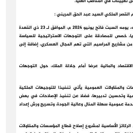
ى تعيينات في المناصب العليا.
 القصر الملكي السيد عبد الحق المريني :
“ترأس صاحب الجلالة الملك محمد السادس، نصره الله، يومه السبت فاتح يونيو 2024 م، الموافق لـ 23 ذي القعدة
 وزاريا، خصص للمصادقة على التوجهات الاستراتيجية للسياسة
ن مشاريع المراسيم التي تهم المجال العسكري، إضافة إلى
قتصاد والمالية عرضا أمام جلالة الملك، حول التوجهات
ت والمقاولات العمومية يأتي تنفيذا للتوجيهات الملكية
مية وتحسين تدبيرها، فضلا عن تنفيذ الإصلاحات في بعض
دمة عمومية سهلة المنال وعالية الجودة، وتسريع ورش إعداد
الركائز الأساسية لمشروع إصلاح قطاع المؤسسات والمقاولات