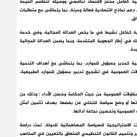
مية كعامل محفز لاقتصاد تنافسي ووسيلة لتقاسم القيمة
 دعم نماذج اقتصادية فعالة ومرنة، بما يتماشى مع متطلبات
اق.
مية كفاعل نشيط في ما يخص العدالة المجالية، وفي خدمة
لك في إطار الجهوية المتقدمة، وبما يضمن العدالة المجالية
دة.
ية كمدبر مسؤول للموارد، بما يتماشى مع أهداف التنمية
لات العمومية في تشجيع تدبير مسؤول للموارد الطبيعية،
مقاولات العمومية من حيث الحكامة وحسن الأداء : وذلك من
تها أو وضع سياسة للتخلي عن بعضها، بهدف تثمين أمثل
 العمومية وتحسين نجاعة أدائها.
الاستراتيجية للسياسة المساهماتية للدولة، تمت دراسة
وتتميم القانون التنظيمي المتعلق بالتعيين في المناصب