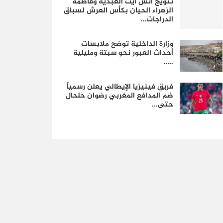
تتويج أنس آيت العبدية وفاطمة
الزهراء الحيان بكأس العرش لسباق
الدراجات…
وزارة الداخلية توضح ملابسات
أحداث العبور نحو سبتة ومليلية
…..
فريق فينيزيا الإيطالي يعلن رسمياً
ضم المدافع المغربي رضوان حلحال
حتى…