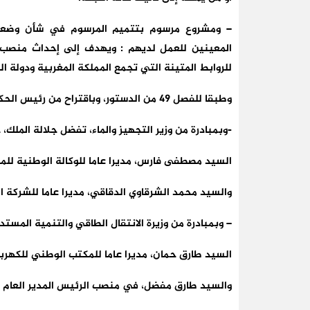
– ومشروع مرسوم بتتميم المرسوم في شأن وضعية
المعينين للعمل لديهم : ويهدف إلى إحداث منصب م
للروابط المتينة التي تجمع المملكة المغربية ودولة الب
وطبقا للفصل 49 من الدستور، وباقتراح من رئيس الحكومة :
-وبمبادرة من وزير التجهيز والماء، تفضل جلالة الملك،
السيد مصطفى فارس، مديرا عاما للوكالة الوطنية للم
والسيد محمد الشرقاوي الدقاقي، مديرا عاما للشركة ا
– وبمبادرة من وزيرة الانتقال الطاقي والتنمية المستدا
السيد طارق حمان، مديرا عاما للمكتب الوطني للكهرباء
والسيد طارق مفضل، في منصب الرئيس المدير العام لل