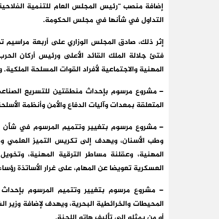
إضافة منصب “رئيس المجلس العام للتنمية الفلاحية”
التداول في شأنها في مجلس الحكومة.
إثر ذلك، صادق المجلس الوزاري على أربعة مراسيم ت
فتئ جلالة الملك القائد الأعلى ورئيس أركان الحرب
المهنية والاجتماعية لأفراد القوات المسلحة الملكية. وي
– مشروع مرسوم بإحداث منطقتين للتسريع الصناعي 
المتعلقة بمعدات وآليات الدفاع والأمن وأنظمة الأسلحة
– مشروع مرسوم بتغيير وتتميم المرسوم في شأن ال
وطب الأسنان، ويهدف إلى تكريس التميز العلمي وال
المهنية، وعقلنة مساطر الترقية المهنية، وتخويل ا
العسكرية تعويضا عن المهام، على غرار الأساتذة رؤسا
– مشروع مرسوم بتغيير وتتميم المرسوم بإحداث ا
المحيطات والخرائطية البحرية، ويهدف لإضافة وزير الش
أو من يمثله إلى تأليف هاته اللجنة.