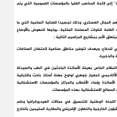
 إلى لائحة المناصب العليا بالمؤسسات العمومية التي يتم
هم المجال العسكري، وذلك تجسيدا للعناية السامية التي ما
 العامة للقوات المسلحة الملكية، يوليها للنهوض بالأوضاع
تعلق الأمر بمشاريع المراسيم التالية :
للدفاع، ويهدف لتوفير مناطق صناعية لاحتضان الصناعات
 والذخيرة.
نظام الخاص بهيئة الأساتذة الباحثين في الطب والصيدلة
أكاديمي كمعيار جوهري لولوج مهنة أستاذ باحث وللترقية
لأساتذة رؤساء الأقطاب والمراكز بالمؤسسات الاستشفائية
ء المصالح الاستشفائية بهذه المؤسسات.
للجنة الوطنية للتنسيق في مجالات الهيدروغرافيا وعلم
ؤون الخارجية والتعاون الإفريقي والمغاربة المقيمين بالخارج