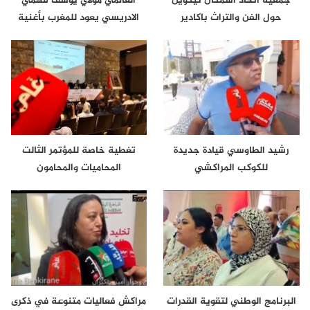
جمعية اتحاد اسمكان تيكوين
العالمي مولاي يوسف فهمي
حول الفن والتراث باكادير
الادريسي يعود للمغرب بأغنية
جديدة ونا…
رشيد الطاوسي قيادة جديدة
تغطية خاصة للمؤتمر الثالت
للكوكب المراكشي
المحاميات والمحامون
البرنامج الوطني لتقوية القدرات
مراكش فعاليات متنوعة في ذكرى