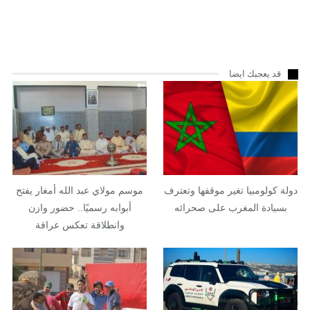
قد يعجبك ايضا
دولة كولومبيا تغير موقفها وتعترف
موسم مولاي عبد الله أمغار يفتح
بسيادة المغرب على صحرائه
أبوابه رسميًا.. حضور وازن
وانطلاقة تعكس عراقة
الموروث…