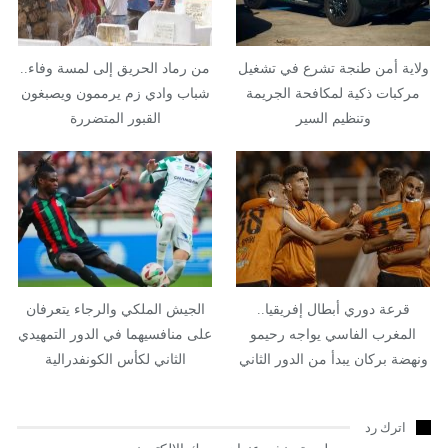
ولاية أمن طنجة تشرع في تشغيل
من رماد الحريق إلى لمسة وفاء..
مركبات ذكية لمكافحة الجريمة
شباب وادي زم يرممون ويصبغون
وتنظيم السير
القبور المتضررة
قرعة دوري أبطال إفريقيا..
الجيش الملكي والرجاء يتعرفان
المغرب الفاسي يواجه رحيمو
على منافسيهما في الدور التمهيدي
ونهضة بركان يبدأ من الدور الثاني
الثاني لكأس الكونفدرالية
اترك رد