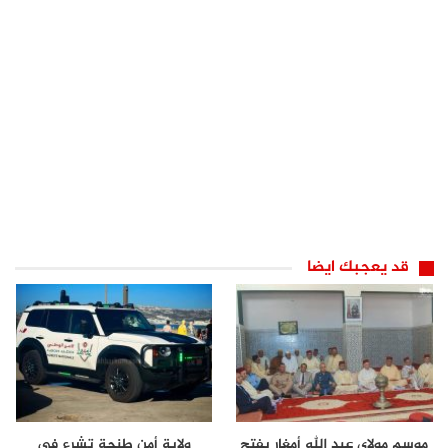
قد يعجبك ايضا
موسم مولاي عبد الله أمغار يفتح
ولاية أمن طنجة تشرع في