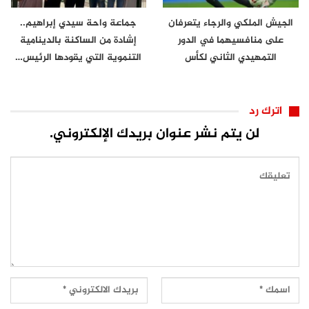
الجيش الملكي والرجاء يتعرفان
جماعة واحة سيدي إبراهيم..
على منافسيهما في الدور
إشادة من الساكنة بالدينامية
التمهيدي الثاني لكأس
التنموية التي يقودها الرئيس…
الكونفدرالية
اترك رد
لن يتم نشر عنوان بريدك الإلكتروني.