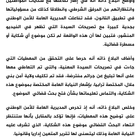
وأوضح البلاغ ذاته أنه في إطار تفاعلها مع شكايات المواطنين
وانتظاراتهم من المرفق الشرطي، وانطلاقا كذلك من مسؤولياتها
في تطبيق القانون، فقد تفاعلت المديرية العامة للأمن الوطني
بجدية كبيرة مع تصريحات السيدة التي تظهر في الفيديو
المنشور، فتبين لها أن هذه الواقعة لم تكن موضوع أي شكاية أو
مسطرة قضائية.
وأضاف البلاغ ذاته أنه حرصا على التحقق من المعطيات التي
جاءت في تصريحات السيدة المعنية، والتي تم التعاطي معها
على أنها تبليغ عن جرائم مفترضة، فقد تم تكليف ولاية أمن بني
ملال، المختصة ترابيا، بإشعار النيابة العامة المختصة بموضوع هذه
الشكاية، والتماس تعليماتها بشأن فتح بحث قضائي ‏ الموضوع.
وخلص البلاغ ذاته، أنه إذ تحرص المديرية العامة للأمن الوطني
على توضيح هذه المعطيات، فإنها تؤكد بالمقابل بأنها ستنتظر
انتهاء البحث القضائي موضوع هذه الشكاية، الذي تشرف عليه
النيابة العامة وذلك ليتسنى لها تقرير المتعين إداريا وقانونيا.