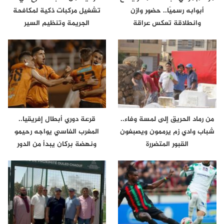
أبوابه رسميًا.. حضور وازن
تشغيل مركبات ذكية لمكافحة
وانطلاقة تعكس عراقة
الجريمة وتنظيم السير
الموروث…
من رماد الحريق إلى لمسة وفاء..
قرعة دوري أبطال إفريقيا..
شباب وادي زم يرممون ويصبغون
المغرب الفاسي يواجه رحيمو
القبور المتضررة
ونهضة بركان يبدأ من الدور
الثاني