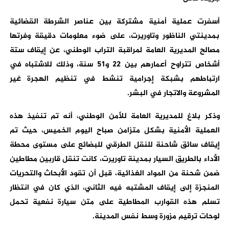
أسفرت عملية أمنية مشتركة بين عناصر الشرطة القضائية
بمدينتي الناظور وتاوريرت، على ضوء معلومات دقيقة وفرتها
مصالح المديرية العامة لمراقبة التراب الوطني، عن إيقاف ستة
أشخاص تتراوح أعمارهم بين 22 و51 سنة، وذلك للاشتباه في
ارتباطهم بشبكة إجرامية تنشط في تنظيم الهجرة غير
المشروعة والاتجار في البشر.
وذكر بلاغ للمديرية العامة للأمن الوطني، أنه تم تنفيذ هذه
العملية الأمنية بشكل متزامن صباح اليوم الخميس، حيث تم
إيقاف سائق شاحنة للنقل الطرقي للبضائع على مستوى محطة
الأداء بالطريق السيار بمدينة تاوريرت، كانت تنقل قاربين مطاطين
ضمن شحنة من المواد الغذائية، قبل أن تقود الأبحاث والتحريات
المنجزة إلى إيقاف المشتبه فيه الثاني، الذي كان في انتظار
تسلم هذه القوارب المطاطية على متن سيارة نفعية تحمل
لوحات ترقيم مزورة وسط نفس المدينة.