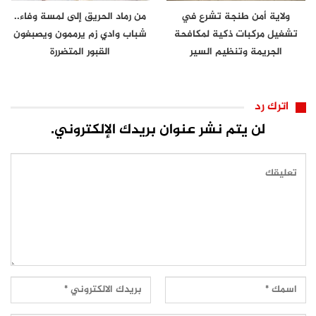
ولاية أمن طنجة تشرع في
من رماد الحريق إلى لمسة وفاء..
تشغيل مركبات ذكية لمكافحة
شباب وادي زم يرممون ويصبغون
الجريمة وتنظيم السير
القبور المتضررة
اترك رد
لن يتم نشر عنوان بريدك الإلكتروني.