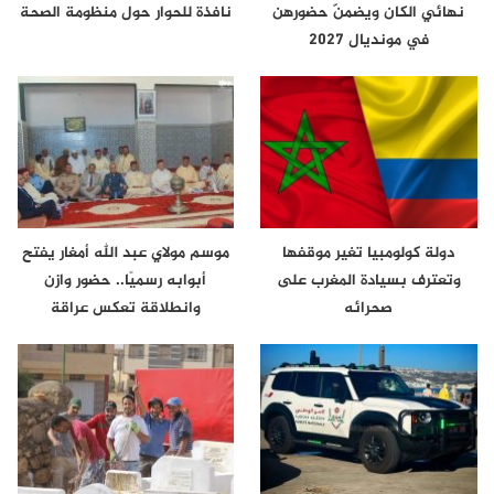
نهائي الكان ويضمنّ حضورهن
نافذة للحوار حول منظومة الصحة
في مونديال 2027
دولة كولومبيا تغير موقفها
موسم مولاي عبد الله أمغار يفتح
وتعترف بسيادة المغرب على
أبوابه رسميًا.. حضور وازن
صحرائه
وانطلاقة تعكس عراقة
الموروث…