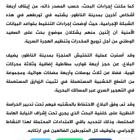
كما مكنت إجراءات البحث، حسب المصدر ذاته، من إيقاف أربعة
أشخاص آخرين بمدينة الناظور، يشتبه في تورطهم في هذه
الشبكة الإجرامية، حيث أوضحت إجراءات التنقيط بقواعد البيانات
الأمنية أن إثنين منهم يشكلان موضوع بحث على الصعيد
الوطني من أجل ترويج المخدرات وتنظيم الهجرة السرية.
وقد أسفرت عملية التفتيش المنجزة بمدينة الناظور، يضيف
البلاغ، عن حجز أربعة قوارب مطاطية إضافية وثلاثة محركات
قوية، فضلا عن ثلاث بوصلات وأربعة مضخات هوائية، ومجموعة
من القطع الخشبية المستعملة في تثبيت الزوارق المستعملة
في التهجير السري عبر المسالك البحرية.
وقد تم، وفق البلاغ، الاحتفاظ بالمشتبه فيهم تحت تدبير الحراسة
النظرية على خلفية البحث الذي يجري تحت إشراف النيابة العامة
المختصة، وذلك لتحديد باقي الامتدادات المحتملة لهذا النشاط
الإجرامي، وتوقيف كل المتورطين الضالعين في ارتكابه.