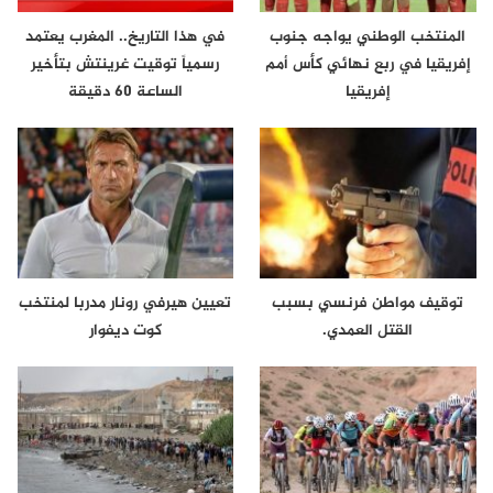
المنتخب الوطني يواجه جنوب
في هذا التاريخ.. المغرب يعتمد
إفريقيا في ربع نهائي كأس أمم
رسمياً توقيت غرينتش بتأخير
إفريقيا
الساعة 60 دقيقة
توقيف مواطن فرنسي بسبب
تعيين هيرفي رونار مدربا لمنتخب
القتل العمدي.
كوت ديفوار