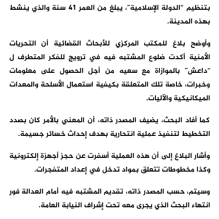
بتنظيم “الدولة الإسلامية”، يبلغ من العمر 41 سنة والذي ينشط
بهذه المدينة.
وأوضح بلاغ للمكتب المركزي للأبحاث القضائية أن التحريات
الأمنية أكدت ضلوع المشتبه فيه في ترويج للفكر المتطرف ل
“داعش” بالموازاة مع سعيه من أجل الحصول على معلومات
وخبرات، خاصة تلك المتعلقة بكيفية استعمال الأسلحة والمعدات
الميكانيكية والآليات.
كما أفاد البحث، يضيف المصدر ذاته، أن المعني بالأمر كان بصدد
التخطيط لتنفيذ عملية انتحارية بهدف إحداث خسائر جسيمة.
وأشار البلاغ إلى أن هذه العملية أسفرت عن حجز أجهزة إلكترونية
وكذا مخطوطات تتعلق بمواد تدخل في إعداد المتفجرات.
وسيتم، حسب المصدر ذاته، تقديم المشتبه فيه أمام العدالة فور
انتهاء البحث الذي يجرى معه تحت إشراف النيابة العامة.