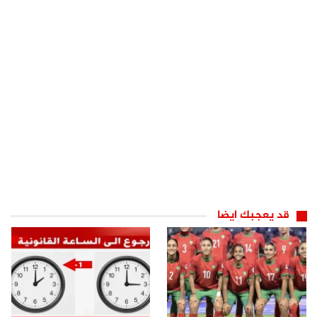
قد يعجبك ايضا