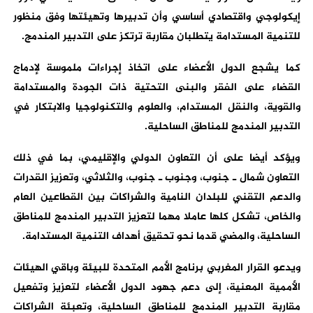
إيكولوجي واقتصادي أساسي وأن تدبيرها وتهيئتها وفق منظور
للتنمية المستدامة يتطلبان مقاربة ترتكز على التدبير المندمج.
كما يشجع الدول الأعضاء على اتخاذ إجراءات ملموسة لإدماج
القضاء على الفقر والبنى التحتية ذات الجودة والمستدامة
والقوية، والنقل المستدام، والعلوم والتكنولوجيا والابتكار في
التدبير المندمج للمناطق الساحلية.
ويؤكد أيضا على أن التعاون الدولي والإقليمي، بما في ذلك
التعاون شمال ـ جنوب، وجنوب ـ جنوب، والثلاثي، وتعزيز القدرات
والدعم التقني للبلدان النامية والشراكات بين القطاعين العام
والخاص، تشكل كلها عاملا مهما لتعزيز التدبير المندمج للمناطق
الساحلية، والمضي قدما نحو تحقيق أهداف التنمية المستدامة.
ويدعو القرار المغربي برنامج الأمم المتحدة للبيئة وباقي الهيئات
الأممية المعنية، إلى دعم جهود الدول الأعضاء لتعزيز وتفعيل
مقاربة التدبير المندمج للمناطق الساحلية، وتعبئة الشراكات