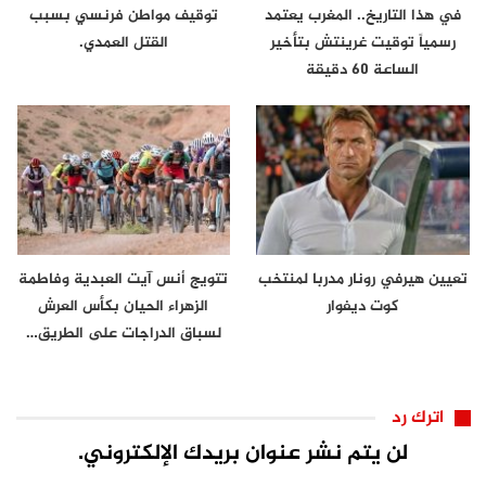
في هذا التاريخ.. المغرب يعتمد
توقيف مواطن فرنسي بسبب
رسمياً توقيت غرينتش بتأخير
القتل العمدي.
الساعة 60 دقيقة
تعيين هيرفي رونار مدربا لمنتخب
تتويج أنس آيت العبدية وفاطمة
كوت ديفوار
الزهراء الحيان بكأس العرش
لسباق الدراجات على الطريق…
اترك رد
لن يتم نشر عنوان بريدك الإلكتروني.