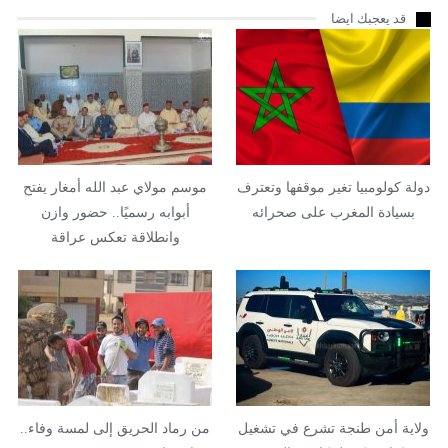
قد يعجبك ايضا
دولة كولومبيا تغير موقفها وتعترف
موسم مولاي عبد الله أمغار يفتح
بسيادة المغرب على صحرائه
أبوابه رسميًا.. حضور وازن
وانطلاقة تعكس عراقة
الموروث…
ولاية أمن طنجة تشرع في تشغيل
من رماد الحريق إلى لمسة وفاء..