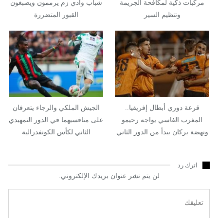
مركبات ذكية لمكافحة الجريمة
شباب وادي زم يرممون ويصبغون
وتنظيم السير
القبور المتضررة
قرعة دوري أبطال إفريقيا..
الجيش الملكي والرجاء يتعرفان
المغرب الفاسي يواجه رحيمو
على منافسيهما في الدور التمهيدي
ونهضة بركان يبدأ من الدور الثاني
الثاني لكأس الكونفدرالية
اترك رد
لن يتم نشر عنوان بريدك الإلكتروني.