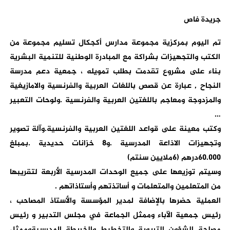
جريدة فاص
تم اليوم بمركزية مجموعة مدارس أكجكال تسليم مجموعة من
الكتب والتجهيزات بشراكة مع المبادرة الوطنية للتنمية البشرية
بناء على مشروع تقدمت بطلب تمويله ، جمعية دعم مدرسة
النجاح , عبارة عن قصص باللغات العربية والفرنسية والامازيغية
والمزدوجة ومعاجم باللغتين العربية والفرنسية .ولوحات التعبير
…
وكتب معينة على قواعد اللغتين العربية والفرنسية.وآلة تصوير
وتجهيزات الاذاعة المدرسية .و8 خزانات حديدية .بمبلغ
60.000درهم (6ملايين سنتم)
وسيتم توزيعها على جميع الوحدات المدرسية الأربعة لتقريبها
من المتعلمين والمتعلمات و أساتذتهم وأستاذاتهم .
العملية حضرها بالإضافة لمدير المؤسسة والأستاذ المصاحب ،
رئيس جمعية الآباء وممثل الجماعة في مجلس التدبير و رئيس
مصلحة الشؤون التربوية والتخطيط والخريطة المدرسيةوممثل