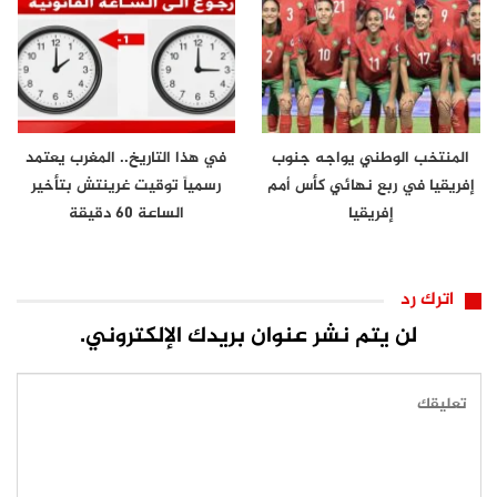
المنتخب الوطني يواجه جنوب
في هذا التاريخ.. المغرب يعتمد
إفريقيا في ربع نهائي كأس أمم
رسمياً توقيت غرينتش بتأخير
إفريقيا
الساعة 60 دقيقة
اترك رد
لن يتم نشر عنوان بريدك الإلكتروني.