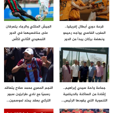
قرعة دوري أبطال إفريقيا..
الجيش الملكي والرجاء يتعرفان
المغرب الفاسي يواجه رحيمو
على منافسيهما في الدور
ونهضة بركان يبدأ من الدور
التمهيدي الثاني لكأس
الثاني
الكونفدرالية
جماعة واحة سيدي إبراهيم..
النجم المصري محمد صلاح يتعاقد
إشادة من الساكنة بالدينامية
رسميًا مع نادي طرابزون سبور
التنموية التي يقودها الرئيس…
التركي بعقد يمتد لموسمين…