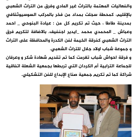
والفعاليات المهتمة بالتراث غير المادي وفرق من التراث الشعبي
بالإقليم، كمحطة سجلت بمداد من فخر بالمركب السوسيوثقافي
بمدينة طاطا ، حيث تم تكريم كل من : عيادة البنوحي _ احمد
وعباش _ المحمدي محمد _ايدير اجنفيف. بالاضافة لتكريم فرق
التراث الشعبي كفرقة الخيمة لفن الكدرة والمحافظة على التراث
و جموعة شباب اولاد جلال للتراث الشعبي.
و فرقة احواش شباب تغرمت كما تم تقديم شهادة شكر و وعرفان
للجماعة الترابية أم الكردان التي تربطها بجمعية الشعلة اتفاقية
شراكة كما تم تكريم جمعية صناع الإبداع للفن التشكيلي.