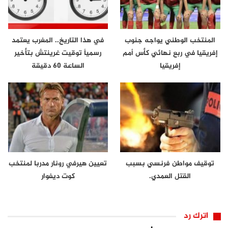
المنتخب الوطني يواجه جنوب
في هذا التاريخ.. المغرب يعتمد
إفريقيا في ربع نهائي كأس أمم
رسمياً توقيت غرينتش بتأخير
إفريقيا
الساعة 60 دقيقة
توقيف مواطن فرنسي بسبب
تعيين هيرفي رونار مدربا لمنتخب
القتل العمدي.
كوت ديفوار
اترك رد