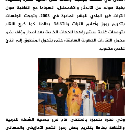
بغية صونه من الاندثار والاضمحلال، انسجاما مع اتفافية صون
التراث غير المادي للبشر الصادرة في 2003. وتوجت الجلسات
بتكريم رموز وأعلام التراث والثقافة بطاطا. كما خرج اللقاء
بتوصيات غنية سيتم رفعها للجهات الخاصة بعد اصدار مؤلف يضم
مجمل اللقاءات الجهوية السابقة، حتى يتحول المنطوق إلى انتاج
علمي مكتوب.
وفي فقرة متميزة بالملتقى، قام فرع جمعية الشعلة للتربية
والثقافة بطاطا بتكريم بعض رموز الشعر الامازيغي والحساني