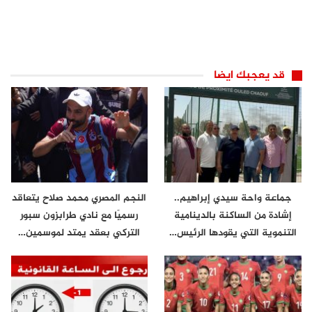
قد يعجبك ايضا
جماعة واحة سيدي إبراهيم..
النجم المصري محمد صلاح يتعاقد
إشادة من الساكنة بالدينامية
رسميًا مع نادي طرابزون سبور
التنموية التي يقودها الرئيس…
التركي بعقد يمتد لموسمين…