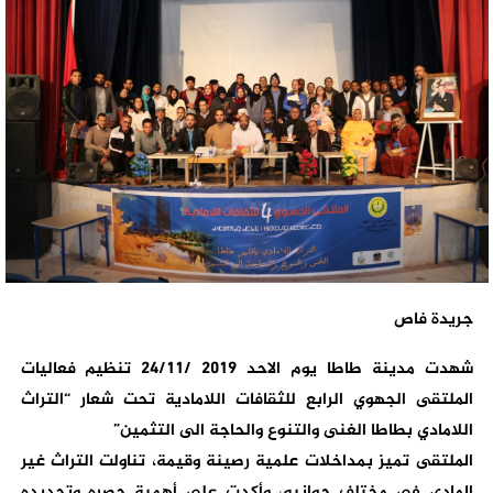
جريدة فاص
شهدت مدينة طاطا يوم الاحد 2019 /24/11 تنظيم فعاليات
الملتقى الجهوي الرابع للثقافات اللامادية تحت شعار “التراث
اللامادي بطاطا الغنى والتنوع والحاجة الى التثمين”
الملتقى تميز بمداخلات علمية رصينة وقيمة، تناولت التراث غير
المادي في مختلف جوانبه، وأكدت على أهمية حصره وتحديده