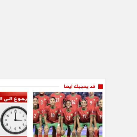
قد يعجبك ايضا