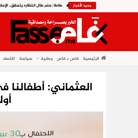
طاطا :حلم طال انتظاره يتحقق.. الإعلا
جديد الأخبار
الرئيسية
فاص ء فاص
وطنية
سياسة
اقتصاد
العثماني: أطفالنا ف
أول