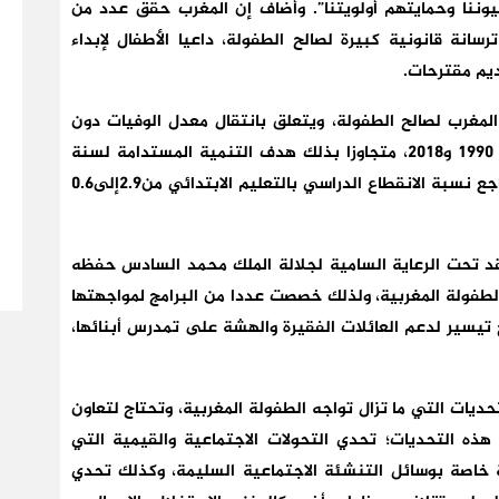
فالنا في عيوننا وحمايتهم أولويتنا”. وأضاف إن المغرب حقق عدد من
رسانة قانونية كبيرة لصالح الطفولة، داعيا الأطفال لإبداء
ديم مقترحات.
مغرب لصالح الطفولة، ويتعلق بانتقال معدل الوفيات دون
السن الخامسة من 79 إلى 22 في الألف بين سنتي 1990 و2018، متجاوزا بذلك هدف التنمية المستدامة لسنة
2030 المحدد في 27، بالإضافة إلى إنجازات أخرى كتراجع نسبة الانقطاع الدراسي بالتعليم الابتدائي من2.9إلى0.6
د تحت الرعاية السامية لجلالة الملك محمد السادس حفظه
الطفولة المغربية، ولذلك خصصت عددا من البرامج لمواجهتها
تيسير لدعم العائلات الفقيرة والهشة على تمدرس أبنائها،
ات التي ما تزال تواجه الطفولة المغربية، وتحتاج لتعاون
ذه التحديات؛ تحدي التحولات الاجتماعية والقيمية التي
 خاصة بوسائل التنشئة الاجتماعية السليمة، وكذلك تحدي