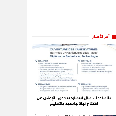
آخر الأخبار
طاطا :حلم طال انتظاره يتحقق.. الإعلان عن
افتتاح نواة جامعية بالاقليم