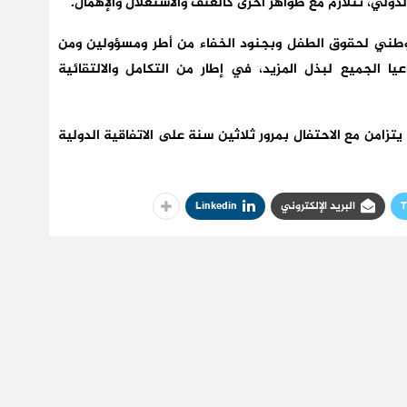
ولي، تتلازم مع ظواهر أخرى كالعنف والاستغلال والإهمال.
وطني لحقوق الطفل وبجنود الخفاء من أطر ومسؤولين ومن
 الجميع لبذل المزيد، في إطار من التكامل والالتقائية
يذكر أن المؤتمر الوطني لحقوق الطفل في دورته 16 يتزامن مع الاحتفال بمرور ثلاثين سنة على الاتفاقية الدولية
T
البريد الإلكتروني
Linkedin