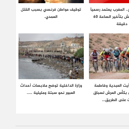
.. المغرب يعتمد رسمياً
توقيف مواطن فرنسي بسبب القتل
توقيت غرينتش بتأخير الساعة 60
العمدي.
دقيقة
يت العبدية وفاطمة
وزارة الداخلية توضح ملابسات أحداث
ان بكأس العرش لسباق
العبور نحو سبتة ومليلية …..
ت على الطريق…