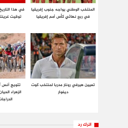
المنتخب الوطني يواجه جنوب إفريقيا
في هذا التاريخ
في ربع نهائي كأس أمم إفريقيا
تعيين هيرفي رونار مدربا لمنتخب كوت
تتويج أنس آ
ديفوار
الزهراء الحي
الدراجا
اترك رد