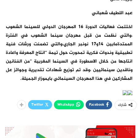
عبد اللطيف شعباني
اختتمت فعاليات الدورة 16 المهرجان الدولي للسينما الشعوب
،والتي نظمت من قبل مهرجان سينما الشعوب في الفترة
الممتدةمابين 14و17 نونبر الجاري،والتي تضمنت ورشات فنية
تطبيقية وندوات فكرية تمحورت حول تيمة “انتاج المعرفة واعادة
انتاجها من خلال الاسطورة في السينما المغربية “من الفنانين
وناقدين سينمائيين ،وقد تم توزيع شهادات تقديرية وجوائز عل
المشاركين في هذا المهرجان السينمائي بايموزار الجميلة.
Twitter
WhatsApp
Facebook
شارك