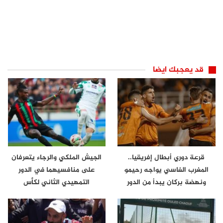
قد يعجبك ايضا
قرعة دوري أبطال إفريقيا..
الجيش الملكي والرجاء يتعرفان
المغرب الفاسي يواجه رحيمو
على منافسيهما في الدور
ونهضة بركان يبدأ من الدور
التمهيدي الثاني لكأس
الثاني
الكونفدرالية