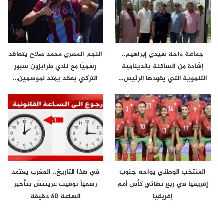
جماعة واحة سيدي إبراهيم..
النجم المصري محمد صلاح يتعاقد
إشادة من الساكنة بالدينامية
رسميًا مع نادي طرابزون سبور
التنموية التي يقودها الرئيس…
التركي بعقد يمتد لموسمين…
المنتخب الوطني يواجه جنوب
في هذا التاريخ.. المغرب يعتمد
إفريقيا في ربع نهائي كأس أمم
رسمياً توقيت غرينتش بتأخير
إفريقيا
الساعة 60 دقيقة