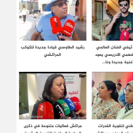
يفي الفنان العالمي
رشيد الطاوسي قيادة جديدة للكوكب
فهمي الادريسي يعود
المراكشي
غنية جديدة ونا…
طني لتقوية القدرات
مراكش فعاليات متنوعة في ذكرى