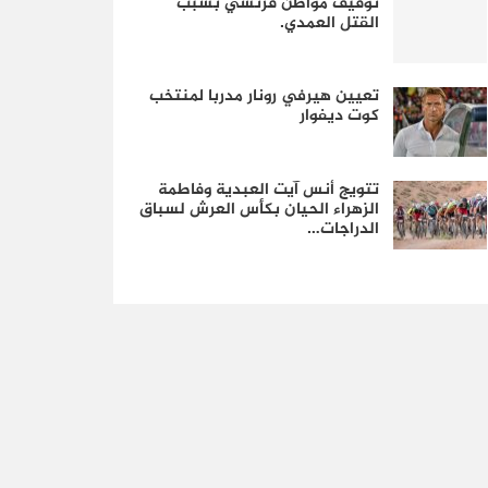
توقيف مواطن فرنسي بسبب
القتل العمدي.
تعيين هيرفي رونار مدربا لمنتخب
كوت ديفوار
تتويج أنس آيت العبدية وفاطمة
الزهراء الحيان بكأس العرش لسباق
الدراجات…