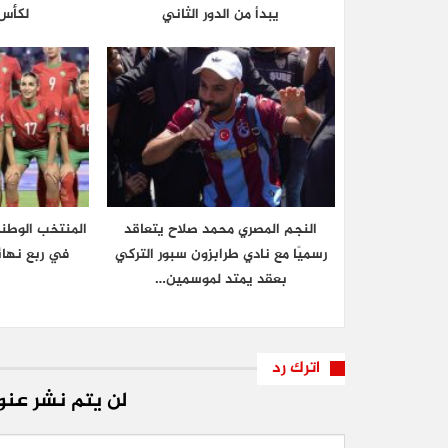
يبدأ من الدور الثاني
لكأس 
النجم المصري محمد صلاح يتعاقد
المنتخب الوطن
رسميًا مع نادي طرابزون سبور التركي
في ربع نهائ
بعقد يمتد لموسمين…
اترك رد
لن يتم نشر عنوا