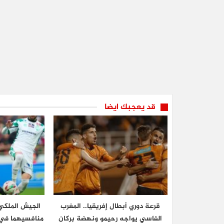
قد يعجبك ايضا
قرعة دوري أبطال إفريقيا.. المغرب
الجيش الملكي 
الفاسي يواجه رحيمو ونهضة بركان
منافسيهما في ا