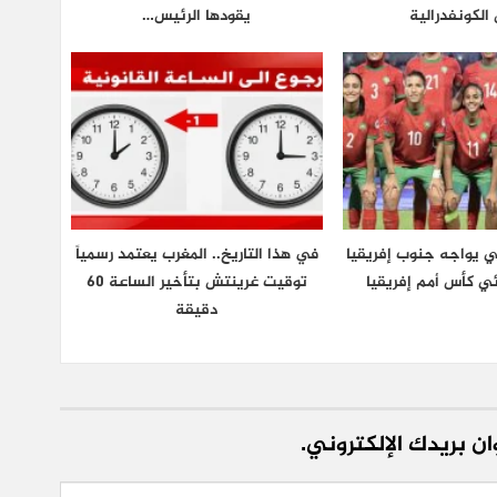
الكونفدرالية
يقودها الرئيس…
ي يواجه جنوب إفريقيا
في هذا التاريخ.. المغرب يعتمد رسمياً
ي كأس أمم إفريقيا
توقيت غرينتش بتأخير الساعة 60
دقيقة
ن بريدك الإلكتروني.