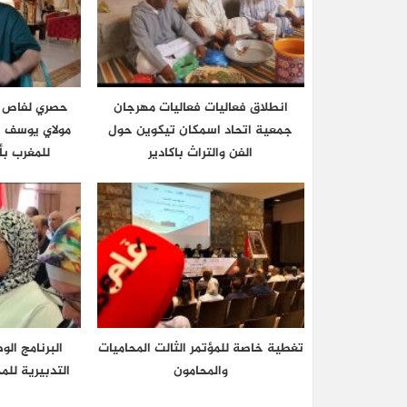
انطلاق فعاليات فعاليات مهرجان
حصري لفاص ث
جمعية اتحاد اسمكان تيكوين حول
مولاي يوسف 
الفن والتراث باكادير
للمغرب بأ
تغطية خاصة للمؤتمر الثالت المحاميات
البرنامج الو
والمحامون
التدبيرية لل