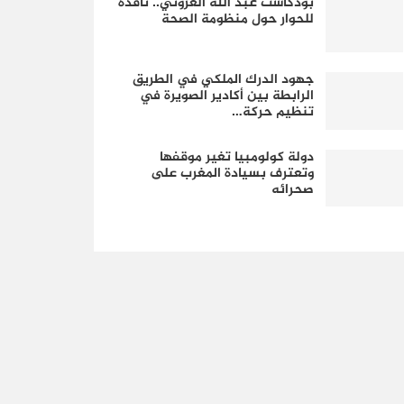
بودكاست عبد الله الغزوني.. نافذة
للحوار حول منظومة الصحة
جهود الدرك الملكي في الطريق
الرابطة بين أكادير الصويرة في
تنظيم حركة…
دولة كولومبيا تغير موقفها
وتعترف بسيادة المغرب على
صحرائه