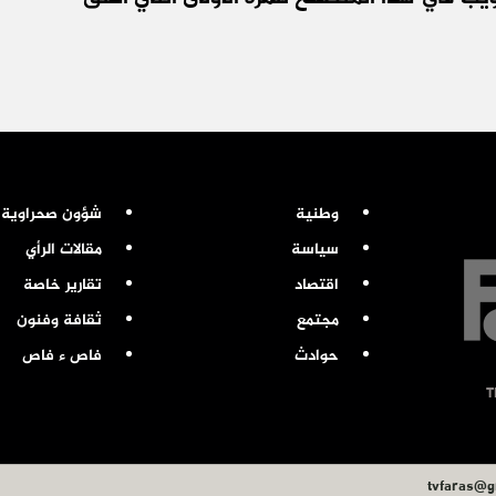
وطنية
شؤون صحراوية
سياسة
مقالات الرأي
اقتصاد
تقارير خاصة
مجتمع
ثقافة وفنون
حوادث
فاص ء فاص
tvfaras@g