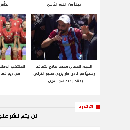
يبدأ من الدور الثاني
لكأس 
النجم المصري محمد صلاح يتعاقد
المنتخب الوطن
رسميًا مع نادي طرابزون سبور التركي
في ربع نهائ
بعقد يمتد لموسمين…
اترك رد
لن يتم نشر عنوا