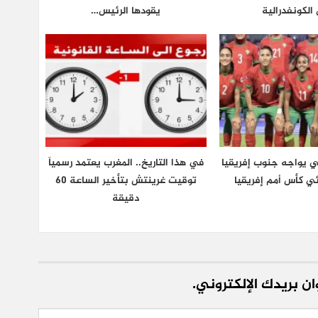
الكونفدرالية
يقودها الرئيس…
ي يواجه جنوب إفريقيا
في هذا التاريخ.. المغرب يعتمد رسمياً
ي كأس أمم إفريقيا
توقيت غرينتش بتأخير الساعة 60
دقيقة
ن بريدك الإلكتروني.