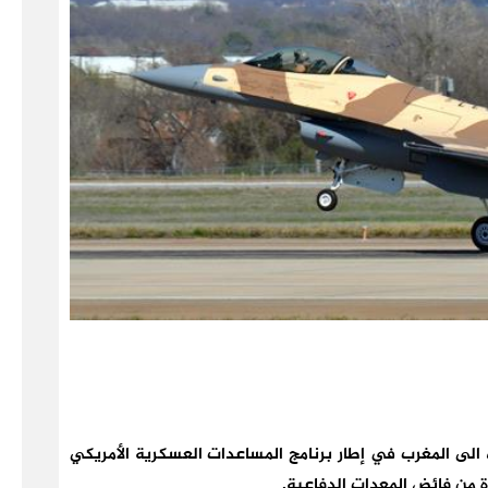
صل طائرات من نوع “F-16” المقاتلة، الى المغرب في إطار برنامج المساعدات العسكرية الأمريكي