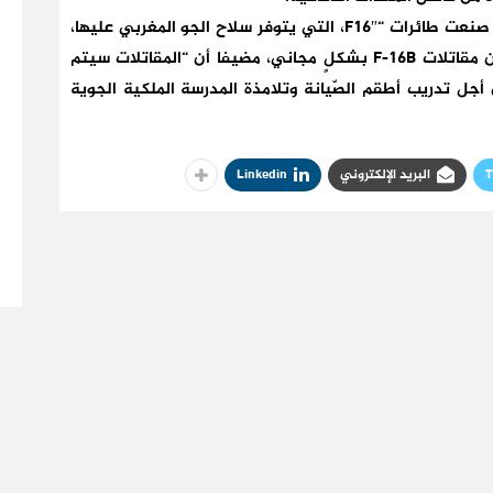
وأوضح عملاق صناعة الطائرات “لوكهيد مارتن”، التي صنعت طائرات “F16″، التي يتوفر سلاح الجو المغربي عليها،
أن القوات الملكية الجوية سوف تحصل على سرب من مقاتلات F-16B بشكلٍ مجاني، مضيفا أن “المقاتلات سيتم
أجل تدريب أطقم الصّيانة وتلامذة المدرسة الملكية الجوية
T
البريد الإلكتروني
Linkedin