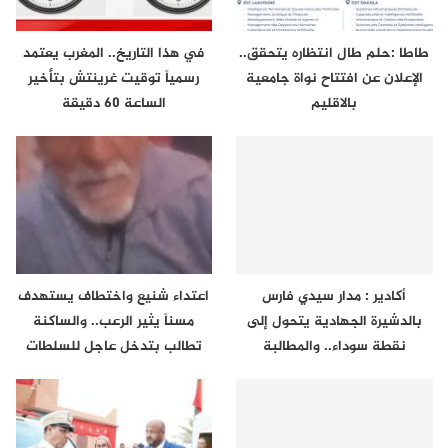
طاطا :حلم طال انتظاره يتحقق..
في هذا التاريخ.. المغرب يعتمد
الإعلان عن افتتاح نواة جامعية
رسمياً توقيت غرينتش بتأخير
بالاقليم
الساعة 60 دقيقة
أكادير : مدار سيدي فارس
اعتداء شنيع واختطاف يستهدف
بالدشيرة الجهادية يتحول إلى
مسناً يثير الرعب.. والساكنة
نقطة سوداء.. والمطالبة
تطالب بتدخل عاجل للسلطات
بتدخل…