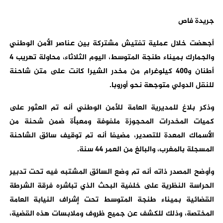
جريدة فاص
أجهضت خلال عملية تفتيش مشتركة بين عناصر الأمن الوطني
والجمارك بميناء طنجة المتوسط، اليوم الثلاثاء، محاولة تهريب 4
أطنان و400 كيلوغرام من مخدر الشيرا كانت على متن شاحنة
للنقل الدولي متوجهة نحو أوروبا.
وذكر بلاغ للمديرية العامة للأمن الوطني أنه تم العثور على
كميات المخدرات المحجوزة ملفوفة ومعبأة ضمن شحنة من
الأسماك المعدة للتصدير، مضيفا أنه تم توقيف سائق الشاحنة
المسجلة بالمغرب، والبالغ من العمر 44 سنة.
وأوضح المصدر ذاته أنه تم وضع السائق المشتبه فيه تحت تدبير
الحراسة النظرية على خلفية البحث الذي تباشره فرقة الشرطة
القضائية بميناء طنجة المتوسط تحت إشراف النيابة العامة
المختصة، وذلك للكشف عن جميع ظروف وملابسات هذه القضية،