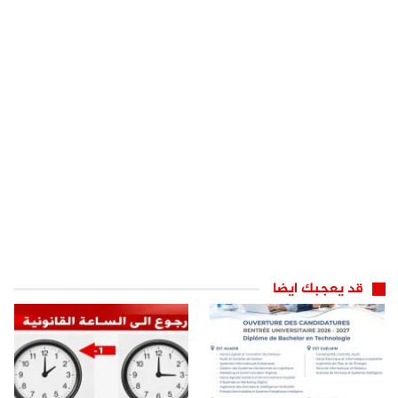
قد يعجبك ايضا