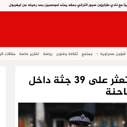
ًا مع نادي طرابزون سبور التركي بعقد يمتد لموسمين بعد رحيله عن ليفربول
شؤون صحراوية
مجتمع
ثقافة وفنون
رياضة
تقارير خاصة
مقالات الر
الشرطة البريطانية تعثر على 39 جثة داخل
حنة