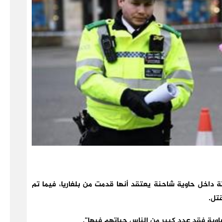
لشرطة البريطانية، اليوم الاربعاء، على 39 جثة داخل حاوية شاحنة يعتقد أنها قدمت من بلغاريا، فيما تم
قتل.
وية فقد عدد كبير من الناس حياتهم فيها”.