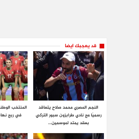
قد يعجبك ايضا
النجم المصري محمد صلاح يتعاقد
المنتخب الوطن
رسميًا مع نادي طرابزون سبور التركي
في ربع نهائ
بعقد يمتد لموسمين…