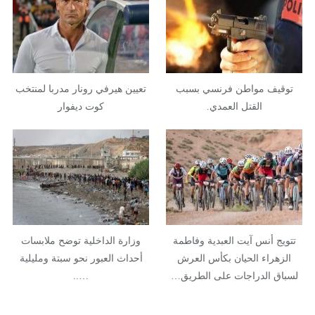
توقيف مواطن فرنسي بسبب
تعيين هيرفي رونار مدربا لمنتخب
القتل العمدي.
كوت ديفوار
تتويج أنس آيت العبدية وفاطمة
وزارة الداخلية توضح ملابسات
الزهراء الحيان بكأس العرش
أحداث العبور نحو سبتة ومليلية
لسباق الدراجات على الطريق…
…..