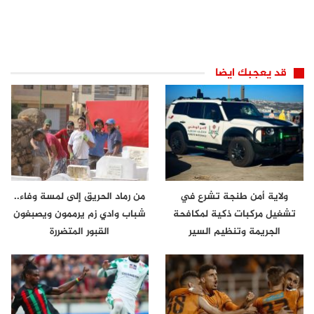
قد يعجبك ايضا
ولاية أمن طنجة تشرع في
من رماد الحريق إلى لمسة وفاء..
تشغيل مركبات ذكية لمكافحة
شباب وادي زم يرممون ويصبغون
الجريمة وتنظيم السير
القبور المتضررة