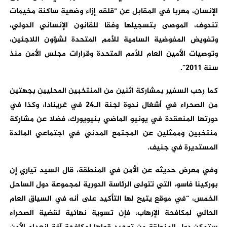
الإنسان، معربا في المقابل عن “قلقه إزاء وضعية ساكنة مخيمات
تندوف، الموصى بتسجيلها وفقا للقانون الإنساني الدولي،
وتفويض المفوضية السامية للأمم المتحدة لشؤون اللاجئين،
وتوصيات الأمين العام للأمم المتحدة وقرارات مجلس الأمن منذ
سنة 2011”.
كما رحب السفير بمشاركة اثنين من المنتخبين المحليين بجهتين
من الصحراء في أشغال ندوة لجنة الـ24 في غرينادا، وكذا في
دورتها المنعقدة في يونيو الماضي بنيويورك، فضلا عن مشاركة
منتخبين وممثلين عن المجتمع المدني في اجتماعي المائدة
المستديرة في جنيف.
وفي معرض حديثه عن الأمن في المنطقة، قال السيد تياري إن
بوركينا فاسو، التي تتولى الرئاسة الدورية لمجموعة دول الساحل
الخمس، “في موقع يتيح لها التأكيد على أنه في السياق العام
الحالي لمكافحة الإرهاب، فإن تسوية نهائية لقضية الصحراء