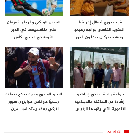
قرعة دوري أبطال إفريقيا..
الجيش الملكي والرجاء يتعرفان
المغرب الفاسي يواجه رحيمو
على منافسيهما في الدور
ونهضة بركان يبدأ من الدور
التمهيدي الثاني لكأس
الثاني
الكونفدرالية
جماعة واحة سيدي إبراهيم..
النجم المصري محمد صلاح يتعاقد
إشادة من الساكنة بالدينامية
رسميًا مع نادي طرابزون سبور
التنموية التي يقودها الرئيس…
التركي بعقد يمتد لموسمين…
اترك رد