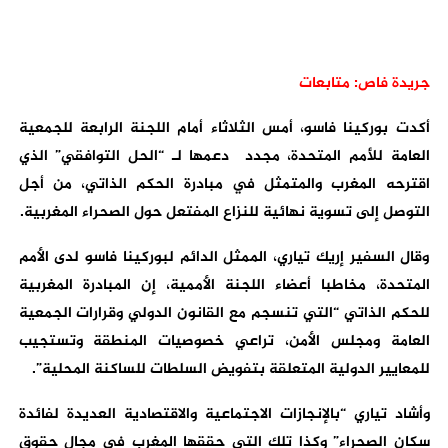
جريدة فاص: متابعات
أكدت بوركينا فاسو، أمس الثلاثاء أمام اللجنة الرابعة للجمعية
العامة للأمم المتحدة، مجدد دعمها لـ “الحل التوافقي” الذي
اقترحه المغرب والمتمثل في مبادرة الحكم الذاتي، من أجل
التوصل إلى تسوية نهائية للنزاع المفتعل حول الصحراء المغربية.
وقال السفير إريك تياري، الممثل الدائم لبوركينا فاسو لدى الأمم
المتحدة، مخاطبا أعضاء اللجنة الأممية، إن المبادرة المغربية
للحكم الذاتي “التي تنسجم مع القانون الدولي وقرارات الجمعية
العامة ومجلس الأمن، تراعي خصوصيات المنطقة وتستجيب
للمعايير الدولية المتعلقة بتفويض السلطات للساكنة المحلية”.
وأشاد تياري “بالإنجازات الاجتماعية والاقتصادية العديدة لفائدة
سكان الصحراء” وكذا تلك التي حققها المغرب في مجال حقوق