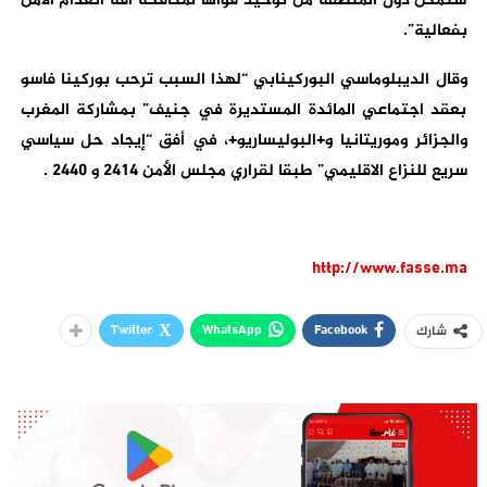
ستمكن دول المنطقة من توحيد قواها لمكافحة آفة انعدام الأمن
بفعالية”.
وقال الديبلوماسي البوركينابي “لهذا السبب ترحب بوركينا فاسو
بعقد اجتماعي المائدة المستديرة في جنيف” بمشاركة المغرب
والجزائر وموريتانيا و+البوليساريو+، في أفق “إيجاد حل سياسي
سريع للنزاع الاقليمي” طبقا لقراري مجلس الأمن 2414 و 2440 .
http://www.fasse.ma
Twitter
WhatsApp
Facebook
شارك