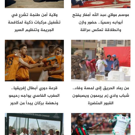
موسم مولاي عبد الله أمغار يفتح
ولاية أمن طنجة تشرع في
أبوابه رسميًا.. حضور وازن
تشغيل مركبات ذكية لمكافحة
وانطلاقة تعكس عراقة
الجريمة وتنظيم السير
الموروث…
من رماد الحريق إلى لمسة وفاء..
قرعة دوري أبطال إفريقيا..
شباب وادي زم يرممون ويصبغون
المغرب الفاسي يواجه رحيمو
القبور المتضررة
ونهضة بركان يبدأ من الدور
الثاني