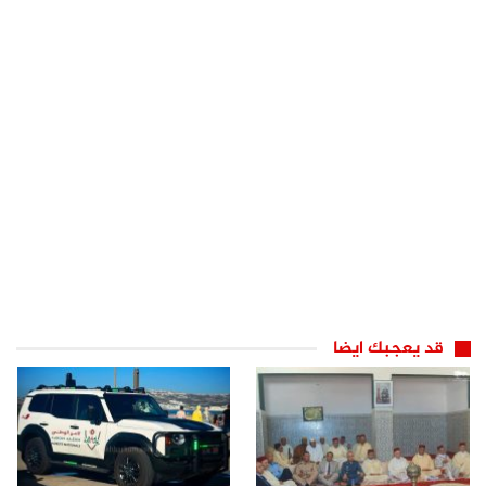
قد يعجبك ايضا