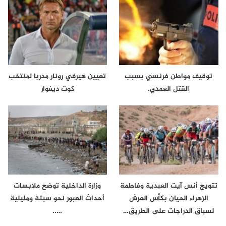
توقيف مواطن فرنسي بسبب
تعيين هيرفي رونار مدربا لمنتخب
القتل العمدي.
كوت ديفوار
تتويج أنس آيت العبدية وفاطمة
وزارة الداخلية توضح ملابسات
الزهراء الحيان بكأس العرش
أحداث العبور نحو سبتة ومليلية
لسباق الدراجات على الطريق…
…..