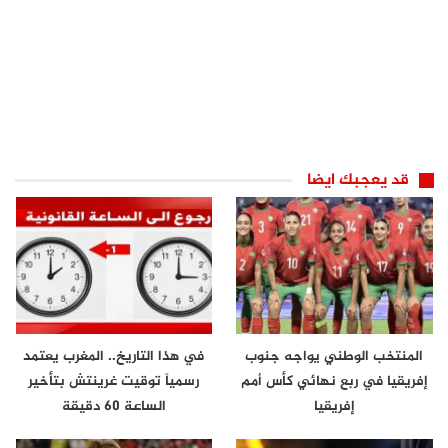
قد يعجبك ايضا
المنتخب الوطني يواجه جنوب
في هذا التاريخ.. المغرب يعتمد
إفريقيا في ربع نهائي كأس أمم
رسمياً توقيت غرينتش بتأخير
إفريقيا
الساعة 60 دقيقة