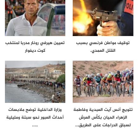
توقيف مواطن فرنسي بسبب
تعيين هيرفي رونار مدربا لمنتخب
القتل العمدي.
كوت ديفوار
تتويج أنس آيت العبدية وفاطمة
وزارة الداخلية توضح ملابسات
الزهراء الحيان بكأس العرش
أحداث العبور نحو سبتة ومليلية
لسباق الدراجات على الطريق…
…..