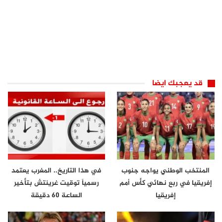
قد يعجبك ايضا
المنتخب الوطني يواجه جنوب
في هذا التاريخ.. المغرب يعتمد
إفريقيا في ربع نهائي كأس أمم
رسمياً توقيت غرينتش بتأخير
إفريقيا
الساعة 60 دقيقة