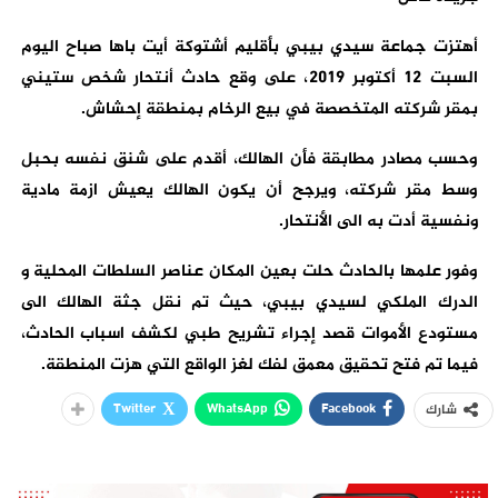
أهتزت جماعة سيدي بيبي بأقليم أشتوكة أيت باها صباح اليوم
السبت 12 أكتوبر 2019، على وقع حادث أنتحار شخص ستيني
بمقر شركته المتخصصة في بيع الرخام بمنطقة إحشاش.
وحسب مصادر مطابقة فأن الهالك، أقدم على شنق نفسه بحبل
وسط مقر شركته، ويرجح أن يكون الهالك يعيش ازمة مادية
ونفسية أدت به الى الأنتحار.
وفور علمها بالحادث حلت بعين المكان عناصر السلطات المحلية و
الدرك الملكي لسيدي بيبي، حيث تم نقل جثة الهالك الى
مستودع الأموات قصد إجراء تشريح طبي لكشف اسباب الحادث،
فيما تم فتح تحقيق معمق لفك لغز الواقع التي هزت المنطقة.
Twitter
WhatsApp
Facebook
شارك