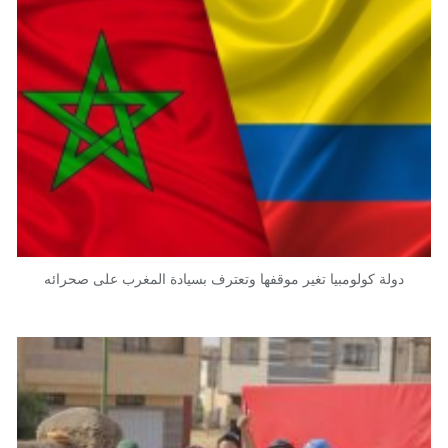
دولة كولومبيا تغير موقفها وتعترف بسيادة المغرب على صحرائه