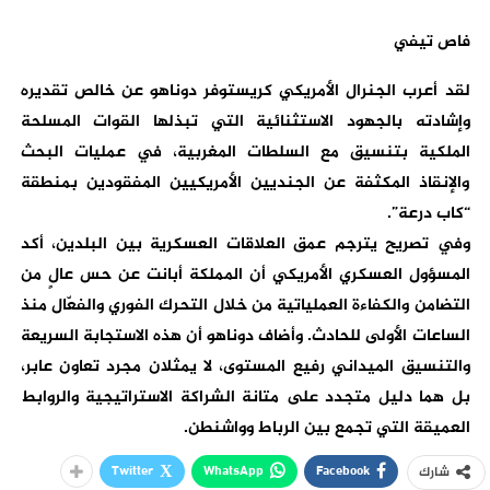
فاص تيفي
لقد ​أعرب الجنرال الأمريكي كريستوفر دوناهو عن خالص تقديره
وإشادته بالجهود الاستثنائية التي تبذلها القوات المسلحة
الملكية بتنسيق مع السلطات المغربية، في عمليات البحث
والإنقاذ المكثفة عن الجنديين الأمريكيين المفقودين بمنطقة
“كاب درعة”.
​وفي تصريح يترجم عمق العلاقات العسكرية بين البلدين، أكد
المسؤول العسكري الأمريكي أن المملكة أبانت عن حس عالٍ من
التضامن والكفاءة العملياتية من خلال التحرك الفوري والفعّال منذ
الساعات الأولى للحادث. وأضاف دوناهو أن هذه الاستجابة السريعة
والتنسيق الميداني رفيع المستوى، لا يمثلان مجرد تعاون عابر،
بل هما دليل متجدد على متانة الشراكة الاستراتيجية والروابط
العميقة التي تجمع بين الرباط وواشنطن.
Twitter
WhatsApp
Facebook
شارك