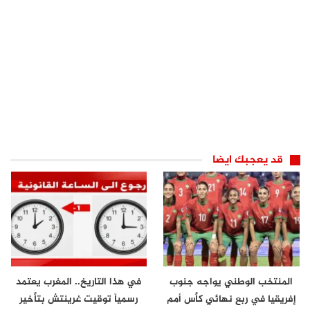
قد يعجبك ايضا
المنتخب الوطني يواجه جنوب
في هذا التاريخ.. المغرب يعتمد
إفريقيا في ربع نهائي كأس أمم
رسمياً توقيت غرينتش بتأخير