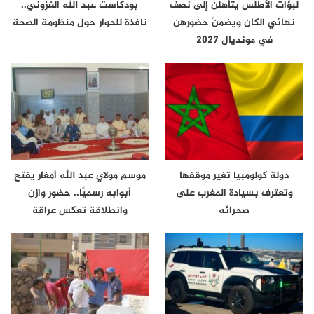
لبؤات الأطلس يتأهلن إلى نصف
بودكاست عبد الله الغزوني..
نهائي الكان ويضمنّ حضورهن
نافذة للحوار حول منظومة الصحة
في مونديال 2027
دولة كولومبيا تغير موقفها
موسم مولاي عبد الله أمغار يفتح
وتعترف بسيادة المغرب على
أبوابه رسميًا.. حضور وازن
صحرائه
وانطلاقة تعكس عراقة
الموروث…