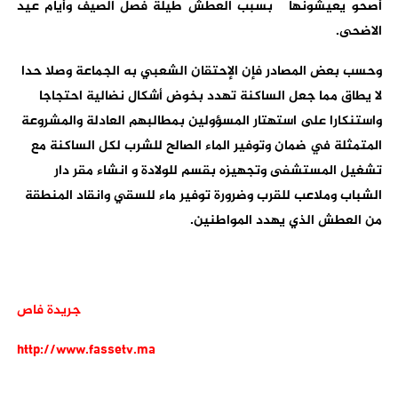
أصحو يعيشونها بسبب العطش طيلة فصل الصيف وأيام عيد
الاضحى
.
وحسب بعض المصادر فإن الإحتقان الشعبي به الجماعة وصلا حدا
لا يطاق مما جعل الساكنة تهدد بخوض أشكال نضالية احتجاجا
واستنكارا على استهتار المسؤولين بمطالبهم العادلة والمشروعة
المتمثلة في ضمان وتوفير الماء الصالح للشرب لكل الساكنة مع
تشغيل المستشفى وتجهيزه بقسم للولادة و انشاء مقر دار
الشباب وملاعب للقرب وضرورة توفير ماء للسقي وانقاد المنطقة
من العطش الذي يهدد المواطنين
.
جريدة فاص
http://www.fassetv.ma