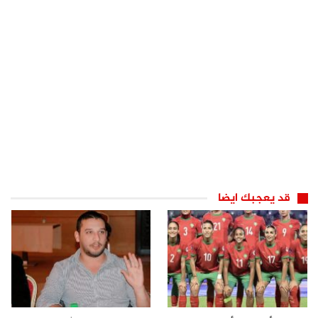
قد يعجبك ايضا