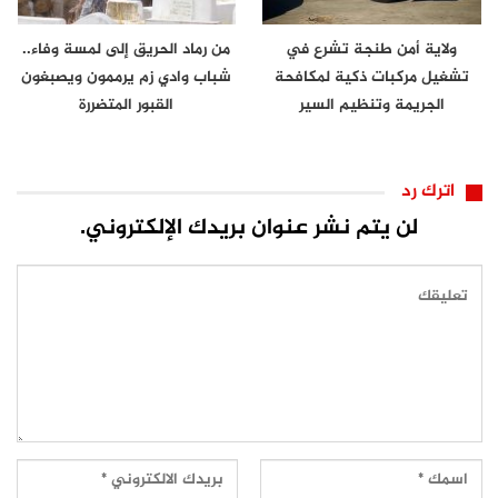
ولاية أمن طنجة تشرع في
من رماد الحريق إلى لمسة وفاء..
تشغيل مركبات ذكية لمكافحة
شباب وادي زم يرممون ويصبغون
الجريمة وتنظيم السير
القبور المتضررة
اترك رد
لن يتم نشر عنوان بريدك الإلكتروني.