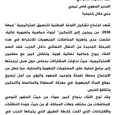
المدير الجهوي فاص تيفي
بني ملال خنيفرة
شهد اجتماع تشكيل اللجنة الوطنية لتنسيق استراتيجية “جبهة
2030: من بيجين إلى التمكين” أجواءً حماسية وتعبوية عالية،
عكست مدى جاهزية المناضلات الجبهويات للانخراط في هذه
المرحلة الجديدة من النضال النسائي داخل الحزب. فقد اتسم
اللقاء بروح جماعية نضالية قوية، وتفاعل كبير مع مضامين
الاستراتيجية، حيث تداولت المشاركات بحماس حول سبل ترجمتها
إلى برامج عملية على المستويات الجهوية والمحلية، مما جعل من
الاجتماع محطة تعبئة وتوحيد للجهود والرؤى من أجل ترسيخ
موقع المرأة الجبهوية في معركة المساواة والمناصفة والتمكين
وتكافؤ الفرص.
وقد توج اللقاء بنجاح كبير، سواء من حيث الحضور النوعي
للمناضلات من مختلف جهات المملكة، أو من حيث جودة النقاشات
والاقتراحات التي أغنت خارطة الطريق التي يتبناها الحزب في