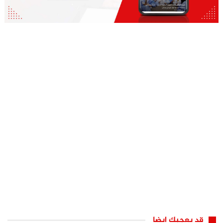
قد يعجبك ايضا