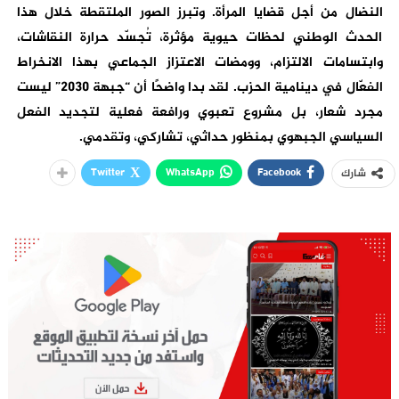
النضال من أجل قضايا المرأة. وتبرز الصور الملتقطة خلال هذا
الحدث الوطني لحظات حيوية مؤثرة، تُجسّد حرارة النقاشات،
وابتسامات الالتزام، وومضات الاعتزاز الجماعي بهذا الانخراط
الفعّال في دينامية الحزب. لقد بدا واضحًا أن “جبهة 2030” ليست
مجرد شعار، بل مشروع تعبوي ورافعة فعلية لتجديد الفعل
السياسي الجبهوي بمنظور حداثي، تشاركي، وتقدمي.
Twitter
WhatsApp
Facebook
شارك