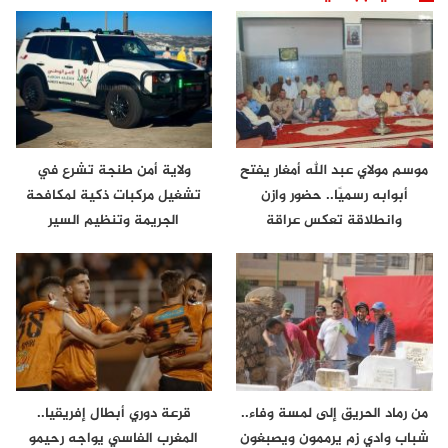
موسم مولاي عبد الله أمغار يفتح
ولاية أمن طنجة تشرع في
أبوابه رسميًا.. حضور وازن
تشغيل مركبات ذكية لمكافحة
وانطلاقة تعكس عراقة
الجريمة وتنظيم السير
الموروث…
من رماد الحريق إلى لمسة وفاء..
قرعة دوري أبطال إفريقيا..
شباب وادي زم يرممون ويصبغون
المغرب الفاسي يواجه رحيمو