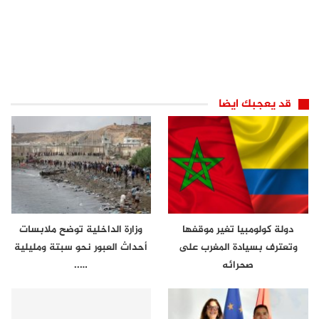
قد يعجبك ايضا
دولة كولومبيا تغير موقفها
وزارة الداخلية توضح ملابسات
وتعترف بسيادة المغرب على
أحداث العبور نحو سبتة ومليلية
صحرائه
…..