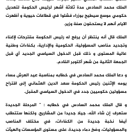
الملك محمد السادس مدة ثلاثة أشهر لرئيس الحكومة لتعديل
حكومي موسع سيطيح بوزراء فشلوا في قطاعات حيوية و أظهرت
الايام أنهم لا يستحقون صفة وزير.
الملك قال أنه ينتظر أن يرفع له رئيس الحكومة مقترحات لإغناء
وتجديد مناصب المسؤولية، الحكومية والإدارية، بكفاءات وطنية
عالية المستوى و ذلك قبل الدخول السياسي الجديد أي قبل
الجمعة الثانية من شهر أكتوبر القادم.
و دعا الملك محمد السادس في خطابه بمناسبة عيد العرش مساء
يومه الإثنين رئيس الحكومة سعد الدين العثماني إلى اقتراح
مسؤولين حكوميين جدد في الدخول السياسي المقبل.
و قال الملك محمد السادس في خطابه : ” المرحلة الجديدة
ستعرف إن شاء الله، جيلا جديدا من المشاريع. ولكنها ستتطلب
أيضا نخبة جديدة من الكفاءات، في مختلف المناصب
والمسؤوليات، وضخ دماء جديدة، على مستوى المؤسسات والهيآت