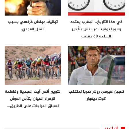
في هذا التاريخ.. المغرب يعتمد
توقيف مواطن فرنسي بسبب
رسمياً توقيت غرينتش بتأخير
القتل العمدي.
الساعة 60 دقيقة
تعيين هيرفي رونار مدربا لمنتخب
تتويج أنس آيت العبدية وفاطمة
كوت ديفوار
الزهراء الحيان بكأس العرش
لسباق الدراجات على الطريق…
اترك رد