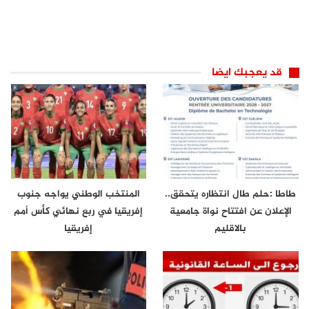
قد يعجبك ايضا
طاطا :حلم طال انتظاره يتحقق..
المنتخب الوطني يواجه جنوب
الإعلان عن افتتاح نواة جامعية
إفريقيا في ربع نهائي كأس أمم
بالاقليم
إفريقيا