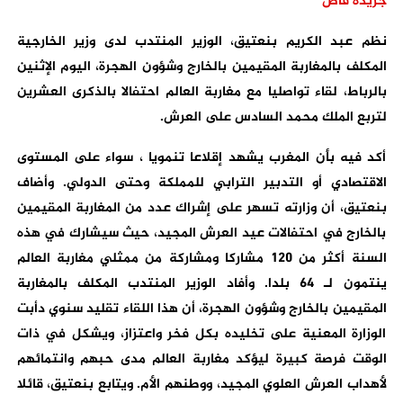
جريدة فاص
نظم عبد الكريم بنعتيق، الوزير المنتدب لدى وزير الخارجية
المكلف بالمغاربة المقيمين بالخارج وشؤون الهجرة، اليوم الإثنين
بالرباط، لقاء تواصليا مع مغاربة العالم احتفالا بالذكرى العشرين
لتربع الملك محمد السادس على العرش.
أكد فيه بأن المغرب يشهد إقلاعا تنمويا ، سواء على المستوى
الاقتصادي أو التدبير الترابي للمملكة وحتى الدولي. وأضاف
بنعتيق، أن وزارته تسهر على إشراك عدد من المغاربة المقيمين
بالخارج في احتفالات عيد العرش المجيد، حيث سيشارك في هذه
السنة أكثر من 120 مشاركا ومشاركة من ممثلي مغاربة العالم
ينتمون لـ 64 بلدا. وأفاد الوزير المنتدب المكلف بالمغاربة
المقيمين بالخارج وشؤون الهجرة، أن هذا اللقاء تقليد سنوي دأبت
الوزارة المعنية على تخليده بكل فخر واعتزاز، ويشكل في ذات
الوقت فرصة كبيرة ليؤكد مغاربة العالم مدى حبهم وانتمائهم
لأهداب العرش العلوي المجيد، ووطنهم الأم. ويتابع بنعتيق، قائلا