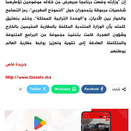
إن ”وزارته وضعت برنامجا سيعرض من خلاله موضوعين تؤطرهما
شخصيات مرموقة يتمحوران حول ”النموذج المغربي“، رمز التسامح
والحوار بين الأديان، و“الوحدة الترابية للمملكة“. وختم بنعتيق
كلمته بأن الوزارة المنتدبة المكلفة بالمغاربة المقيمين بالخارج
وشؤون الهجرة، قامت بتنفيذ مجموعة من البرامج المتنوعة
والمتكاملة الهادفة إلى تقوية وتعزيز روابط مغاربة العالم
بوطنهم
جريدة فاص
http://www.fassetv.ma
Twitter
WhatsApp
Facebook
شارك