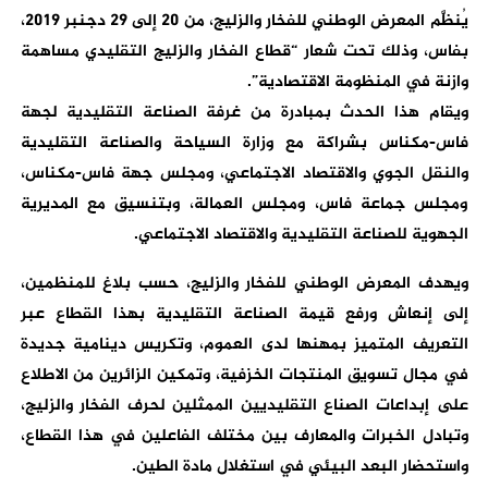
يُنظَّم المعرض الوطني للفخار والزليج، من 20 إلى 29 دجنبر 2019،
بفاس، وذلك تحت شعار “قطاع الفخار والزليج التقليدي مساهمة
وازنة في المنظومة الاقتصادية”.
ويقام هذا الحدث بمبادرة من غرفة الصناعة التقليدية لجهة
فاس-مكناس بشراكة مع وزارة السياحة والصناعة التقليدية
والنقل الجوي والاقتصاد الاجتماعي، ومجلس جهة فاس-مكناس،
ومجلس جماعة فاس، ومجلس العمالة، وبتنسيق مع المديرية
الجهوية للصناعة التقليدية والاقتصاد الاجتماعي.
ويهدف المعرض الوطني للفخار والزليج، حسب بلاغ للمنظمين،
إلى إنعاش ورفع قيمة الصناعة التقليدية بهذا القطاع عبر
التعريف المتميز بمهنها لدى العموم، وتكريس دينامية جديدة
في مجال تسويق المنتجات الخزفية، وتمكين الزائرين من الاطلاع
على إبداعات الصناع التقليديين الممثلين لحرف الفخار والزليج،
وتبادل الخبرات والمعارف بين مختلف الفاعلين في هذا القطاع،
واستحضار البعد البيئي في استغلال مادة الطين.