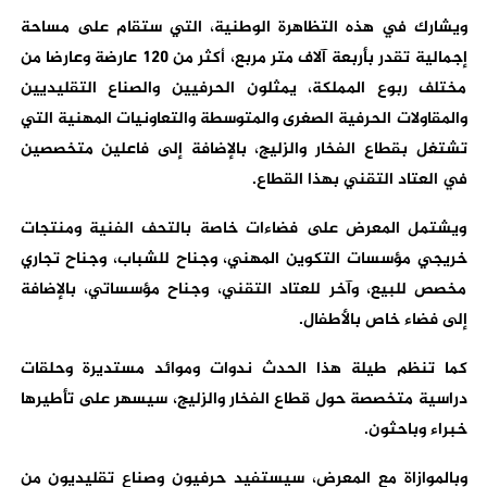
ويشارك في هذه التظاهرة الوطنية، التي ستقام على مساحة
إجمالية تقدر بأربعة آلاف متر مربع، أكثر من 120 عارضة وعارضا من
مختلف ربوع المملكة، يمثلون الحرفيين والصناع التقليديين
والمقاولات الحرفية الصغرى والمتوسطة والتعاونيات المهنية التي
تشتغل بقطاع الفخار والزليج، بالإضافة إلى فاعلين متخصصين
في العتاد التقني بهذا القطاع.
ويشتمل المعرض على فضاءات خاصة بالتحف الفنية ومنتجات
خريجي مؤسسات التكوين المهني، وجناح للشباب، وجناح تجاري
مخصص للبيع، وآخر للعتاد التقني، وجناح مؤسساتي، بالإضافة
إلى فضاء خاص بالأطفال.
كما تنظم طيلة هذا الحدث ندوات وموائد مستديرة وحلقات
دراسية متخصصة حول قطاع الفخار والزليج، سيسهر على تأطيرها
خبراء وباحثون.
وبالموازاة مع المعرض، سيستفيد حرفيون وصناع تقليديون من