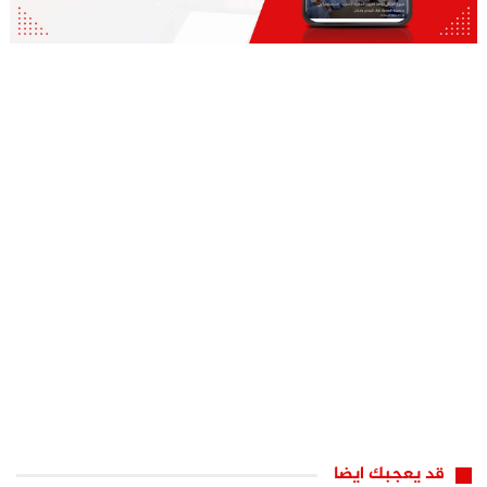
قد يعجبك ايضا