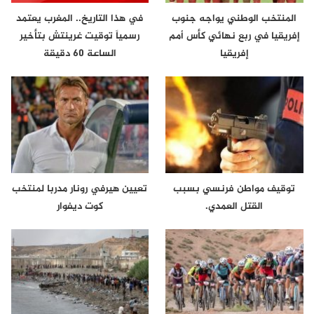
المنتخب الوطني يواجه جنوب
في هذا التاريخ.. المغرب يعتمد
إفريقيا في ربع نهائي كأس أمم
رسمياً توقيت غرينتش بتأخير
إفريقيا
الساعة 60 دقيقة
توقيف مواطن فرنسي بسبب
تعيين هيرفي رونار مدربا لمنتخب
القتل العمدي.
كوت ديفوار