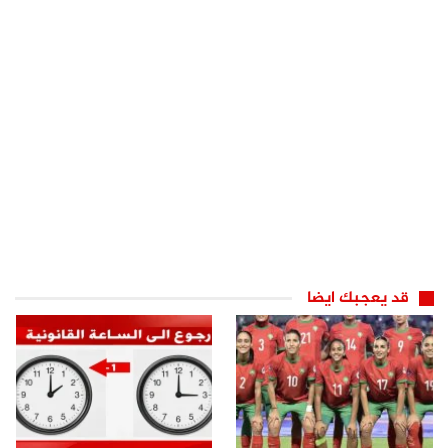
قد يعجبك ايضا