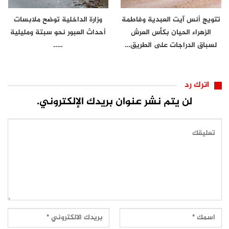
تتويج أنس آيت العبدية وفاطمة
وزارة الداخلية توضح ملابسات
الزهراء الحيان بكأس العرش
أحداث العبور نحو سبتة ومليلية
لسباق الدراجات على الطريق…
…..
اترك رد
لن يتم نشر عنوان بريدك الإلكتروني.