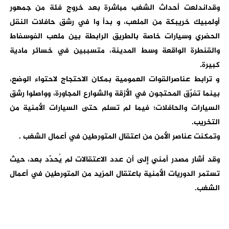
وقداندلعت أحداث الشغب مباشرة بعد خروج فئة من جمهور
أولمبيك خريبكة من الملعب، و بدأ وا في رشق حافلات النقل
الحضري وسيارات خاصة بالطريق الرابطة بين ملعب الفوسفاط
والقنطرة الواقعة وسط المدينة، متسببين في خسائر مادية
كبيرة.
و ترابط عناصرالقوات العمومية بمكان الاحتجاج لاحتواء الوضع،
بينما تفرّق المحتجون في الأزقة والشوارع المجاورة، وواصلوا رشق
السيارات والحافلات؛ فيما لم تسلم حتى السيارات الأمنية من
التخريب.
وتمكنت عناصر الأمن من اعتقال المتورطين في أعمال الشغب .
وقد أشار مصدر أمني إلى أن عدد الاعتقالات لم يُحدّد بعد، حيث
تستمر الدوريات الأمنية باعتقال المزيد من المتورطين في أعمال
الشغب.