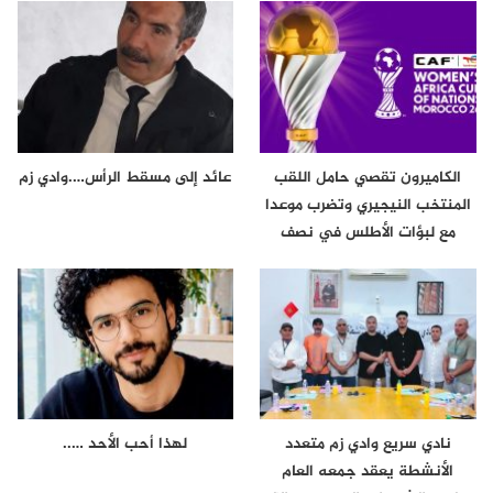
الكاميرون تقصي حامل اللقب
عائد إلى مسقط الرأس….وادي زم
المنتخب النيجيري وتضرب موعدا
مع لبؤات الأطلس في نصف
نهائي…
نادي سريع وادي زم متعدد
لهذا أحب الأحد …..
الأنشطة يعقد جمعه العام