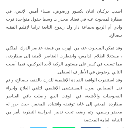
اصيب دركيان اثنان بكسور ورضوض، مساء أمس الإثنين، في
مطارة لمبحوث عنه في قضايا مخدرات وسط حقول متواجدة قرب
وادي أم الربيع بجماعة دار ولد زيدوح التابعة ترابيا لإقليم الفقيه
بنصالح.
وقد تمكن المبحوث عنه من الهرب من قبضة عناصر الدرك الملكي
، مستغلا الظلام الدامس، واضطرت العناصر الأمنية إلى مطاردته،
مما تسبب في كسر على مستوى الركبة لأحد الدركيين، فيما أصيب
الثاني برضوض في الأطراف السفلى.
وقد استنفرت الواقعة القيادة الإقليمية للدرك بالفقيه بنصالح، و تم
نقل المصابين صوب المستشفى الإقليمي لتلقي العلاج وإجراء
الفحوصات والأشعة، في الوقت الذي واصلت باقي العناصر
مطاردة المعني إلى غاية توقيفه واقتياده للمخفر، حيث حرر له
محضر رسمي، وتم وضعه تحت تدبير الحراسة النظرية بأمر من
النيابة العامة المختصة