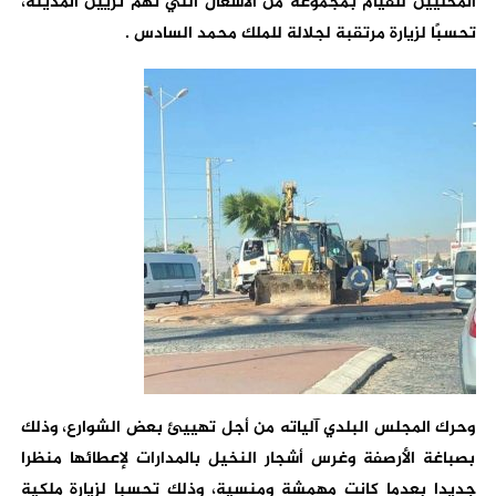
المحليين للقيام بمجموعة من الأشغال التي تهم تزيين المدينة،
تحسبًا لزيارة مرتقبة لجلالة للملك محمد السادس .
وحرك المجلس البلدي آلياته من أجل تهييئ بعض الشوارع، وذلك
بصباغة الأرصفة وغرس أشجار النخيل بالمدارات لإعطائها منظرا
جديدا بعدما كانت مهمشة ومنسية، وذلك تحسبا لزيارة ملكية