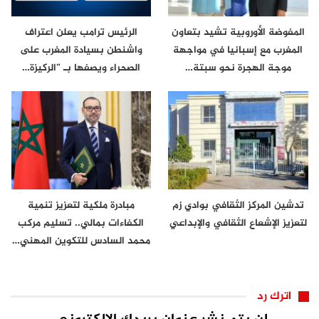
المفوضة الأوروبية تشيد بتعاون
الرئيس ترامب يعلن اعتراف
المغرب مع إسبانيا في مواجهة
واشنطن بسيادة المغرب على
موجة الهجرة نحو سبتة…
الصحراء ويصفها بـ “الركيزة…
تدشين المركز الثقافي بوادي زم
مبادرة ملكية لتعزيز تنمية
لتعزيز الإشعاع الثقافي والإبداعي
الكفاءات بمالي.. تسليم مركب
محمد السادس للتكوين المهني…
اترك رد