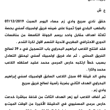
ع ش
حقق نادي سريع وادي زم مساء اليوم السبت 07/12/2019
بالملعب البلدي فوزا ثمينا على ضيفه فريق اولمبيك آسفي بحصة
ثلاثة اهداف مقابل واحد برسم الجولة التاسعة من منافسات
الدوري الاحترافي المغربي لاندية القسم الاول لكرة القدم .
فقد افتتح اللاعب ابراهيم البحراوي باب التسجيل في د 39 لصالح
الفريق المحلي ، ثم عاد فريق اولمبيك آسفي ليحقق التعادل
بسبب خطأ ارتكبه حارس المرمى محمد عقيد استغله اللاعب
محمد واتارا .
وفي الد قيقة 60 سجل اللاعب السابق لاولمبيك اسفي إبراهيم
البحراوي الهدف الثاني بضربة رأسية لصالح فريق سريع
وادي زم .
ثم أضاف اللاعب أبو زهر الهدف الثالث من قذفة مباشرة خدعت
حارس مرمى المسفيوي في الدقيقة الأخيرة من الوقت الميت،و