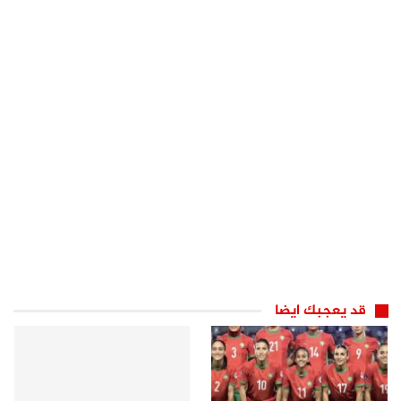
قد يعجبك ايضا