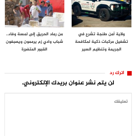
ولاية أمن طنجة تشرع في
من رماد الحريق إلى لمسة وفاء..
تشغيل مركبات ذكية لمكافحة
شباب وادي زم يرممون ويصبغون
الجريمة وتنظيم السير
القبور المتضررة
اترك رد
لن يتم نشر عنوان بريدك الإلكتروني.