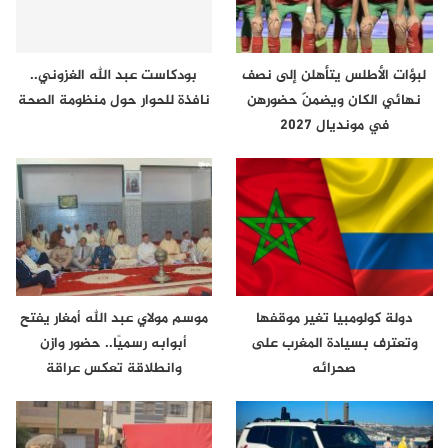
لبؤات الأطلس يتأهلن إلى نصف
بودكاست عبد الله الغزوني..
نهائي الكان ويضمنّ حضورهن
نافذة للحوار حول منظومة الصحة
في مونديال 2027
دولة كولومبيا تغير موقفها
موسم مولاي عبد الله أمغار يفتح
وتعترف بسيادة المغرب على
أبوابه رسميًا.. حضور وازن
صحرائه
وانطلاقة تعكس عراقة
الموروث…