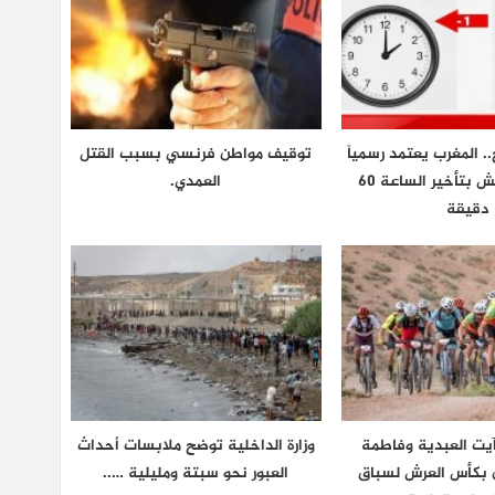
.. المغرب يعتمد رسمياً
توقيف مواطن فرنسي بسبب القتل
توقيت غرينتش بتأخير الساعة 60
العمدي.
دقيقة
يت العبدية وفاطمة
وزارة الداخلية توضح ملابسات أحداث
ان بكأس العرش لسباق
العبور نحو سبتة ومليلية …..