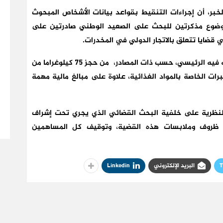
، حسب موقع لو360 الذي أورد الخبر، أن إجراءات التنقيط بقواعد بيانات الأشخاص المبحوث
ضوع مذكرتين للبحث على الصعيد الوطني صادرتين على
 قضايا تتعلق بالاتجار الدولي في المخدرات.
ومكنت عمليات التفتيش المنجزة داخل شقة المشتبه فيه الرئيسي، حسب ذات المصادر، من حجز 75 كيلوغراما من
ات الخاصة بالمواد الغذائية، علاوة على مبالغ مالية مهمة
النظرية على خلفية البحث القضائي الذي يجري تحت إشراف
ع ظروف وملابسات هذه القضية، وتوقيف كل المساهمين
T
البريد الإلكتروني
Linkedin