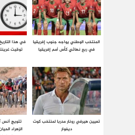
المنتخب الوطني يواجه جنوب إفريقيا
في هذا التاريخ
في ربع نهائي كأس أمم إفريقيا
تعيين هيرفي رونار مدربا لمنتخب كوت
تتويج أنس آ
ديفوار
الزهراء الحي