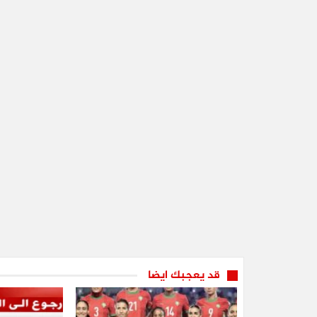
قد يعجبك ايضا