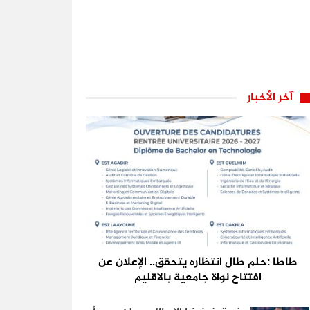
آخر الأخبار
طاطا :حلم طال انتظاره يتحقق.. الإعلان عن
افتتاح نواة جامعية بالاقليم