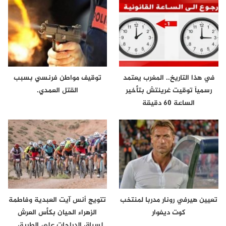
في هذا التاريخ.. المغرب يعتمد
توقيف مواطن فرنسي بسبب
رسمياً توقيت غرينتش بتأخير
القتل العمدي.
الساعة 60 دقيقة
تعيين هيرفي رونار مدربا لمنتخب
تتويج أنس آيت العبدية وفاطمة
كوت ديفوار
الزهراء الحيان بكأس العرش
لسباق الدراجات على الطريق…