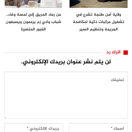
ولاية أمن طنجة تشرع في
من رماد الحريق إلى لمسة وفاء..
تشغيل مركبات ذكية لمكافحة
شباب وادي زم يرممون ويصبغون
الجريمة وتنظيم السير
القبور المتضررة
اترك رد
لن يتم نشر عنوان بريدك الإلكتروني.