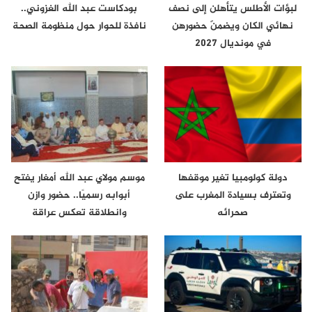
لبؤات الأطلس يتأهلن إلى نصف
بودكاست عبد الله الغزوني..
نهائي الكان ويضمنّ حضورهن
نافذة للحوار حول منظومة الصحة
في مونديال 2027
دولة كولومبيا تغير موقفها
موسم مولاي عبد الله أمغار يفتح
وتعترف بسيادة المغرب على
أبوابه رسميًا.. حضور وازن
صحرائه
وانطلاقة تعكس عراقة
الموروث…