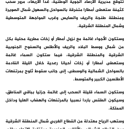
تتوقع مديرية الأرصاد الجوية الوطنية، غدا الأربعاء، مرور سحب
كثيفة ستعطى أمطارا متفرقة بالسواحل والسهول شمال الصويرة
ومنطقة طنجة والريف والسايس وغرب المواجهة المتوسطية
وشمال المنطقة الشرقية.
وستكون الأجواء غائمة مع نزول أمطار أو زخات مطرية محلية بكل
من شمال ووسط البلاد والريف والأطلس والسفوح الجنوبية
الشرقية والمنطقة الشرقية، فيما ستكون السماء غائمة
وستعطى أمطارا أو زخات أحيانا رعدية خلال الليلة القادمة
بالسواحل الشمالية والوسطى، إلى جانب سقوط ثلوج بمرتفعات
الأطلسين الكبير والمتوسط.
وستكون السماء قليلة السحب إلى غائمة جزئيا بباقي المناطق،
وسيكون الطقس باردا نسبيا بالمرتفعات والهضاب العليا وداخل
المملكة.
وستهب الرياح معتدلة من القطاع الغربي شمال المنطقة الشرقية