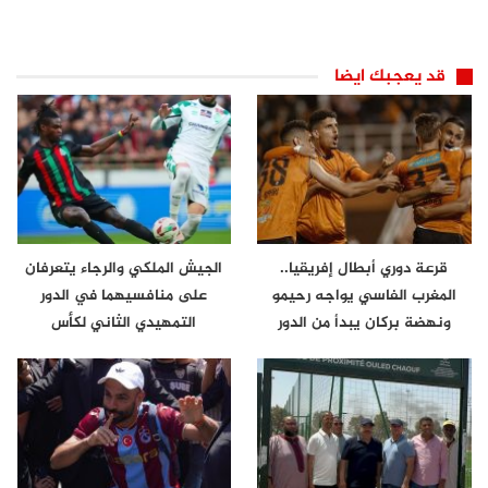
قد يعجبك ايضا
قرعة دوري أبطال إفريقيا..
الجيش الملكي والرجاء يتعرفان
المغرب الفاسي يواجه رحيمو
على منافسيهما في الدور
ونهضة بركان يبدأ من الدور
التمهيدي الثاني لكأس
الثاني
الكونفدرالية