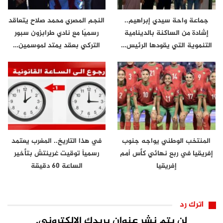
جماعة واحة سيدي إبراهيم..
النجم المصري محمد صلاح يتعاقد
إشادة من الساكنة بالدينامية
رسميًا مع نادي طرابزون سبور
التنموية التي يقودها الرئيس…
التركي بعقد يمتد لموسمين…
المنتخب الوطني يواجه جنوب
في هذا التاريخ.. المغرب يعتمد
إفريقيا في ربع نهائي كأس أمم
رسمياً توقيت غرينتش بتأخير
إفريقيا
الساعة 60 دقيقة
اترك رد
لن يتم نشر عنوان بريدك الإلكتروني.