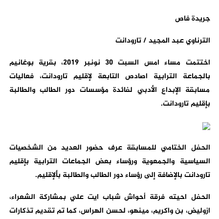
جريدة فاص
الترناوي عبد المجيد / تارودانت
اختتمت مساء امس السبت 30 نونبر 2019، بقرية بوغانيم
بالجماعة الترابية اصادص التابعة لإقليم تارودانت، فعاليات
مسابقة الإبداع الأدبي لفائدة مؤسسات دور الطالب والطالبة
بإقليم تارودانت.
الحفل الختامي للمسابقة عرف حضور العديد من الشخصيات
السياسية والجمعوية ورؤساء بعض الجماعات الترابية بإقليم
تارودانت بالإضافة إلى رؤساء دور الطالب والطالبة بألإقليم.
الحفل احيته فرقة أحواش شباب ايت علي بمشاركة الشعراء،
ازوليض، بن واكريم، مينهو، لحسن الهراس، كما تم تقديم تذكارات