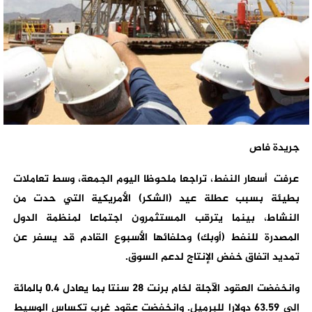
جريدة فاص
عرفت أسعار النفط، تراجعا ملحوظا اليوم الجمعة، وسط تعاملات
بطيئة بسبب عطلة عيد (الشكر) الأمريكية التي حدت من
النشاط، بينما يترقب المستثمرون اجتماعا لمنظمة الدول
المصدرة للنفط (أوبك) وحلفائها الأسبوع القادم قد يسفر عن
تمديد اتفاق خفض الإنتاج لدعم السوق.
وانخفضت العقود الآجلة لخام برنت 28 سنتا بما يعادل 0.4 بالمائة
إلى 63.59 دولارا للبرميل. وانخفضت عقود غرب تكساس الوسيط