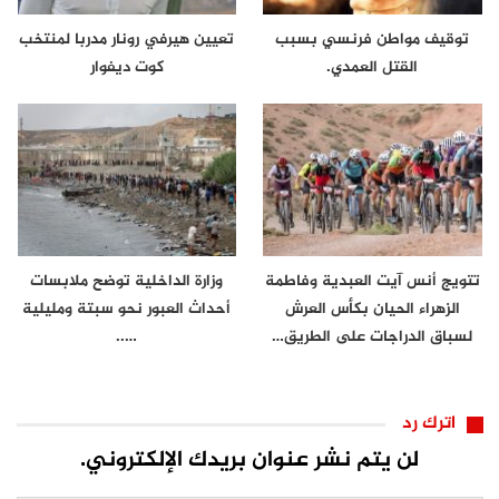
توقيف مواطن فرنسي بسبب
تعيين هيرفي رونار مدربا لمنتخب
القتل العمدي.
كوت ديفوار
تتويج أنس آيت العبدية وفاطمة
وزارة الداخلية توضح ملابسات
الزهراء الحيان بكأس العرش
أحداث العبور نحو سبتة ومليلية
لسباق الدراجات على الطريق…
…..
اترك رد
لن يتم نشر عنوان بريدك الإلكتروني.