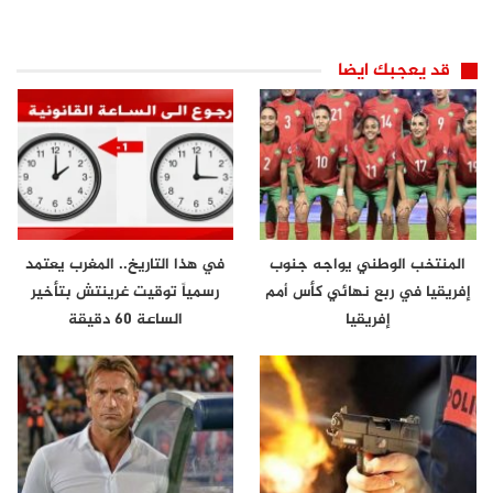
قد يعجبك ايضا
المنتخب الوطني يواجه جنوب
في هذا التاريخ.. المغرب يعتمد
إفريقيا في ربع نهائي كأس أمم
رسمياً توقيت غرينتش بتأخير
إفريقيا
الساعة 60 دقيقة