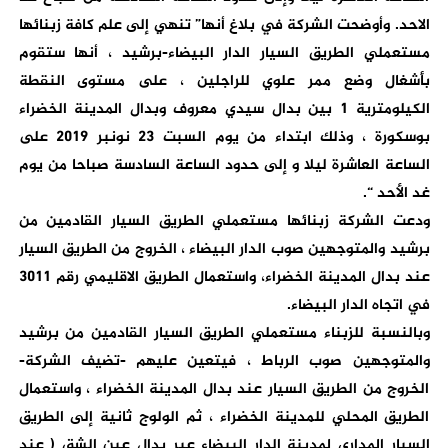
الاحد. وأوضحت الشركة في بلاغ أنها” تنهي إلى علم كافة زبنائها
مستعملي الطريق السيار الدار البيضاء-برشيد ، أنها ستقوم
بأشغال وضع ممر علوي للراجلين ، على مستوى النقطة
الكيلومترية 1 بين بدال سيدي معروف وبدال المدينة الخضراء
بوسكورة ، وذلك ابتداء من يوم السبت 23 نونبر 2019 على
الساعة العاشرة ليلا و إلى حدود الساعة السادسة صباحا من يوم
غد الأحد “.
ودعت الشركة زبنائها مستعملي الطريق السيار القادمين من
برشيد والمتوجهين صوب الدار البيضاء ، الخروج من الطريق السيار
عند بدال المدينة الخضراء، واستعمال الطريق الاقليمي رقم 3011
في اتجاه الدار البيضاء.
وبالنسبة للزبناء مستعملي الطريق السيار القادمين من برشيد
والمتوجهين صوب الرباط ، فيتعين عليهم -تضيف الشركة-
الخروج من الطريق السيار عند بدال المدينة الخضراء ، واستعمال
الطريق المحلي للمدينة الخضراء ، ثم الولوج ثانية إلى الطريق
السيار المداري لمدينة الدار البيضاء عبر بدال عين الشق ( عند