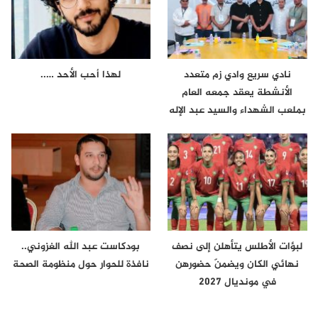
نادي سريع وادي زم متعدد
لهذا أحب الأحد …..
الأنشطة يعقد جمعه العام
بملعب الشهداء والسيد عبد الإله
لعراش…
لبؤات الأطلس يتأهلن إلى نصف
بودكاست عبد الله الغزوني..
نهائي الكان ويضمنّ حضورهن
نافذة للحوار حول منظومة الصحة
في مونديال 2027