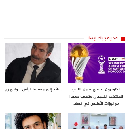
قد يعجبك ايضا
الكاميرون تقصي حامل اللقب
عائد إلى مسقط الرأس….وادي زم
المنتخب النيجيري وتضرب موعدا
مع لبؤات الأطلس في نصف
نهائي…