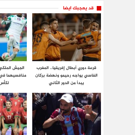
قد يعجبك ايضا
قرعة دوري أبطال إفريقيا.. المغرب
الجيش الملكي 
الفاسي يواجه رحيمو ونهضة بركان
منافسيهما في ا
يبدأ من الدور الثاني
لكأس 