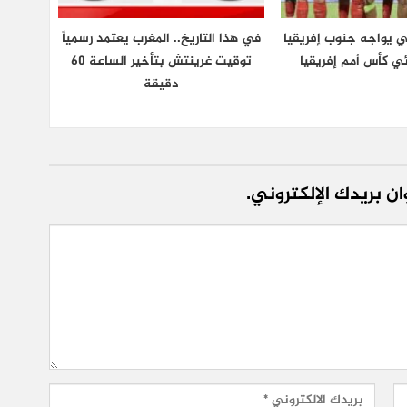
ي يواجه جنوب إفريقيا
في هذا التاريخ.. المغرب يعتمد رسمياً
ي كأس أمم إفريقيا
توقيت غرينتش بتأخير الساعة 60
دقيقة
ن بريدك الإلكتروني.