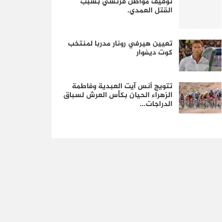
توقيف مواطن فرنسي بسبب
القتل العمدي.
تعيين هيرفي رونار مدربا لمنتخب
كوت ديفوار
تتويج أنس آيت العبدية وفاطمة
الزهراء الحيان بكأس العرش لسباق
الدراجات…