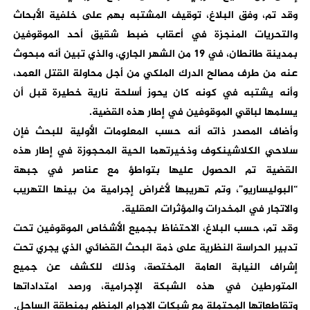
وقد تم، وفق البلاغ، توقيف المشتبه بهم على خلفية الأبحاث
والتحريات المنجزة في أعقاب ضبط شقيق أحد الموقوفين
بمدينة طانطان، في 19 من الشهر الجاري، والذي تبين أنه مبحوث
عنه من طرف مصالح الدرك الملكي من أجل محاولة القتل العمد،
وأنه يشتبه في كونه كان يحوز أسلحة نارية خطيرة قبل أن
يسلمها لباقي الموقوفين في إطار هذه القضية.
وأضاف المصدر ذاته أنه حسب المعلومات الأولية للبحث فإن
سلاحي الكلاشينكوف وذخيرتهما الحية المحجوزة في إطار هذه
القضية تم الحصول عليها بتواطؤ مع عناصر في جبهة
“البوليساريو”، وتم تهريبها لأغراض إجرامية من بينها التهريب
والاتجار في المخدرات والمؤثرات العقلية.
وقد تم، حسب البلاغ، الاحتفاظ بجميع الأشخاص الموقوفين تحت
تدبير الحراسة النظرية على ذمة البحث القضائي الذي يجري تحت
إشراف النيابة العامة المختصة، وذلك للكشف عن جميع
المتورطين في هذه الشبكة الإجرامية، ورصد امتداداتها
وتقاطعاتها المحتملة مع شبكات الإجرام المنظم بمنطقة الساحل.