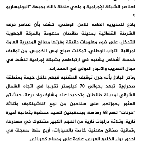
لعناصر الشبكة الإجرامية و ماهي علاقة ذالك بجبهة “البوليساريو
؟
بلاغ للمديرية العامة للامن الوطني، كشف بأن عناصر فرقة
الشرطة القضائية بمدينة طانطان مدعومة بالفرقة الجهوية
للتدخل، على ضوء معلومات دقيقة وفرتها مصالح المديرية العامة
لمراقبة التراب الوطني، تمكنت صباح امس الخميس، من توقيف
خمسة أشخاص يشتبه في ارتباطهم بشبكة إجرامية تنشط في
مجال التهريب والاتجار الدولي في المخدرات.
وذكر البلاغ بأنه جرى توقيف المشتبه فيهم داخل خيمة بمنطقة
صحراوية تبعد بحوالي 70 كيلومتر تقريبا في اتجاه الشمال
الشرقي لمدينة طانطان، وتحديدا عند مشارف واد درعة، حيث تم
العثور بحوزتهم على سلاحين من نوع كلاشينكوف وثلاثة
“خزنات” تضم 48 رصاصة، وبندقيتين للصيد محشوة بثمانية أعيرة
نارية، وثلاثة دراجات نارية من الحجم الكبير مشكوك في مصدرها،
وثمانية صفائح معدنية خاصة بالسيارات، أربع منها مسجلة في
إحدى دول الخليج العربي، علاوة على مصباح كهربائي.