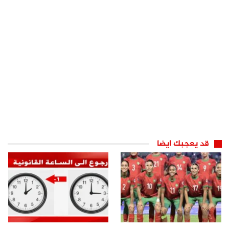
قد يعجبك ايضا