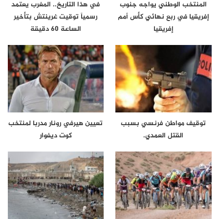
المنتخب الوطني يواجه جنوب
في هذا التاريخ.. المغرب يعتمد
إفريقيا في ربع نهائي كأس أمم
رسمياً توقيت غرينتش بتأخير
إفريقيا
الساعة 60 دقيقة
توقيف مواطن فرنسي بسبب
تعيين هيرفي رونار مدربا لمنتخب
القتل العمدي.
كوت ديفوار