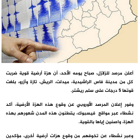
أعلن مرصد للزلازل، صباح يومه الأحد، أن هزة أرضية قوية ضربت
كل من مدينة فاس الراشيدية، ميدلت، الريش، تازة وأزرو، بلغت
قوتها 5 درجات على سلم ريشتر.
وفور إعلان المرصد الأوروبي عن وقوع هذه الهزة الأرضية، أكد
نشطاء عبر مواقع فيسبوك، يقطنون هذه المدن شعورهم بهذه
الهزة، واصفين إياها بالقوية.
وعبر نشطاء عن تخوفهم من وقوع هزات أرضية أخرى، مؤكدين