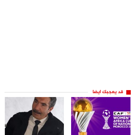
قد يعجبك ايضا