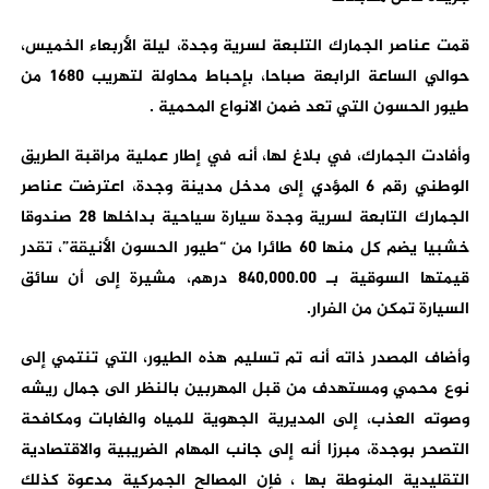
قمت عناصر الجمارك التلبعة لسرية وجدة، ليلة الأربعاء الخميس،
حوالي الساعة الرابعة صباحا، بإحباط محاولة لتهريب 1680 من
طيور الحسون التي تعد ضمن الانواع المحمية .
وأفادت الجمارك، في بلاغ لها، أنه في إطار عملية مراقبة الطريق
الوطني رقم 6 المؤدي إلى مدخل مدينة وجدة، اعترضت عناصر
الجمارك التابعة لسرية وجدة سيارة سياحية بداخلها 28 صندوقا
خشبيا يضم كل منها 60 طائرا من “طيور الحسون الأنيقة”، تقدر
قيمتها السوقية بـ 840,000.00 درهم، مشيرة إلى أن سائق
السيارة تمكن من الفرار.
وأضاف المصدر ذاته أنه تم تسليم هذه الطيور، التي تنتمي إلى
نوع محمي ومستهدف من قبل المهربين بالنظر الى جمال ريشه
وصوته العذب، إلى المديرية الجهوية للمياه والغابات ومكافحة
التصحر بوجدة، مبرزا أنه إلى جانب المهام الضريبية والاقتصادية
التقليدية المنوطة بها ، فإن المصالح الجمركية مدعوة كذلك