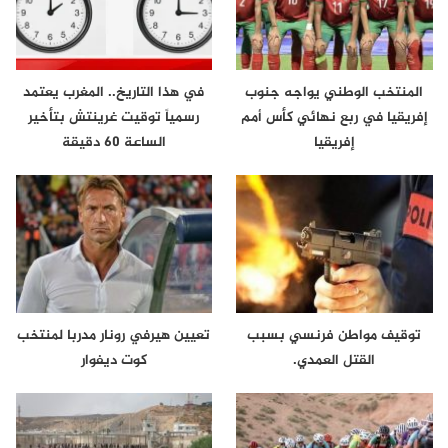
المنتخب الوطني يواجه جنوب
في هذا التاريخ.. المغرب يعتمد
إفريقيا في ربع نهائي كأس أمم
رسمياً توقيت غرينتش بتأخير
إفريقيا
الساعة 60 دقيقة
توقيف مواطن فرنسي بسبب
تعيين هيرفي رونار مدربا لمنتخب
القتل العمدي.
كوت ديفوار